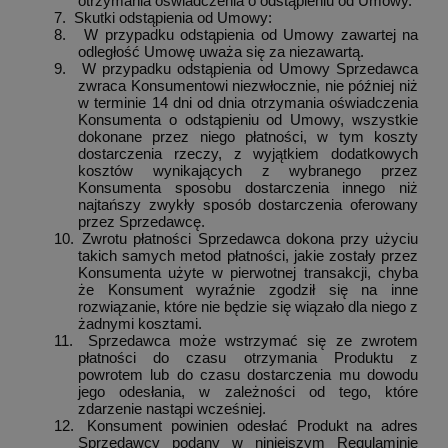
otrzymania oświadczenia o odstąpieniu od Umowy.
7.
Skutki odstąpienia od Umowy:
8.
W przypadku odstąpienia od Umowy zawartej na
odległość Umowę uważa się za niezawartą.
9.
W przypadku odstąpienia od Umowy Sprzedawca
zwraca Konsumentowi niezwłocznie, nie później niż
w terminie 14 dni od dnia otrzymania oświadczenia
Konsumenta o odstąpieniu od Umowy, wszystkie
dokonane przez niego płatności, w tym koszty
dostarczenia rzeczy, z wyjątkiem dodatkowych
kosztów wynikających z wybranego przez
Konsumenta sposobu dostarczenia innego niż
najtańszy zwykły sposób dostarczenia oferowany
przez Sprzedawcę.
10.
Zwrotu płatności Sprzedawca dokona przy użyciu
takich samych metod płatności, jakie zostały przez
Konsumenta użyte w pierwotnej transakcji, chyba
że Konsument wyraźnie zgodził się na inne
rozwiązanie, które nie będzie się wiązało dla niego z
żadnymi kosztami.
11.
Sprzedawca może wstrzymać się ze zwrotem
płatności do czasu otrzymania Produktu z
powrotem lub do czasu dostarczenia mu dowodu
jego odesłania, w zależności od tego, które
zdarzenie nastąpi wcześniej.
12.
Konsument powinien odesłać Produkt na adres
Sprzedawcy podany w niniejszym Regulaminie