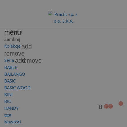
menu
Menu
Zamknij
add
Kolekcje
remove
add
remove
Seria
BĄBLE
BAILANGO
BASIC
BASIC WOOD
BINI
BIO
HANDY
test
Nowości