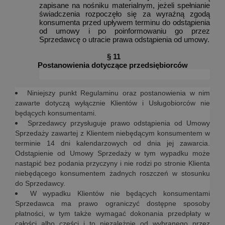
zapisane na nośniku materialnym, jeżeli spełnianie
świadczenia rozpoczęło się za wyraźną zgodą
konsumenta przed upływem terminu do odstąpienia
od umowy i po poinformowaniu go przez
Sprzedawcę o utracie prawa odstąpienia od umowy.
§ 11
Postanowienia dotyczące przedsiębiorców
Niniejszy punkt Regulaminu oraz postanowienia w nim
zawarte dotyczą wyłącznie Klientów i Usługobiorców nie
będących konsumentami.
Sprzedawcy przysługuje prawo odstąpienia od Umowy
Sprzedaży zawartej z Klientem niebędącym konsumentem w
terminie 14 dni kalendarzowych od dnia jej zawarcia.
Odstąpienie od Umowy Sprzedaży w tym wypadku może
nastąpić bez podania przyczyny i nie rodzi po stronie Klienta
niebędącego konsumentem żadnych roszczeń w stosunku
do Sprzedawcy.
W wypadku Klientów nie będących konsumentami
Sprzedawca ma prawo ograniczyć dostępne sposoby
płatności, w tym także wymagać dokonania przedpłaty w
całości albo części i to niezależnie od wybranego przez