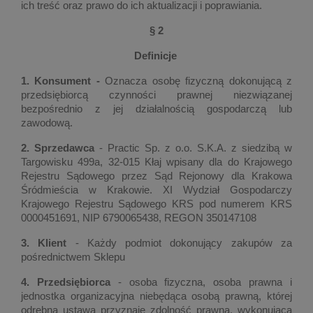
ich treść oraz prawo do ich aktualizacji i poprawiania.
§ 2
Definicje
1. Konsument -
Oznacza osobę fizyczną dokonującą z
przedsiębiorcą czynności prawnej niezwiązanej
bezpośrednio z jej działalnością gospodarczą lub
zawodową.
2. Sprzedawca
- Practic Sp. z o.o. S.K.A. z siedzibą w
Targowisku 499a, 32-015 Kłaj wpisany dla do Krajowego
Rejestru Sądowego przez Sąd Rejonowy dla Krakowa
Śródmieścia w Krakowie. XI Wydział Gospodarczy
Krajowego Rejestru Sądowego KRS pod numerem KRS
0000451691, NIP 6790065438, REGON 350147108
3. Klient
- Każdy podmiot dokonujący zakupów za
pośrednictwem Sklepu
4. Przedsiębiorca
- osoba fizyczna, osoba prawna i
jednostka organizacyjna niebędąca osobą prawną, której
odrębna ustawa przyznaje zdolność prawną, wykonująca