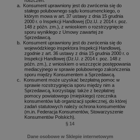
roszczeń:
a.
Konsument uprawniony jest do zwrócenia się do
stałego polubownego sądu konsumenckiego, o
którym mowa w art. 37 ustawy z dnia 15 grudnia
2000 r. o Inspekcji Handlowej (Dz.U. z 2014 r. poz.
148 z późn. zm.), z wnioskiem o rozstrzygnięcie
sporu wynikłego z Umowy zawartej ze
Sprzedawcą.
b.
Konsument uprawniony jest do zwrócenia się do
wojewódzkiego inspektora Inspekcji Handlowej,
zgodnie z art. 36 ustawy z dnia 15 grudnia 2000 r. o
Inspekcji Handlowej (Dz.U. z 2014 r. poz. 148 z
późn. zm.), z wnioskiem o wszczęcie postępowania
mediacyjnego w sprawie polubownego zakończenia
sporu między Konsumentem a Sprzedawcą.
c.
Konsument może uzyskać bezpłatną pomoc w
sprawie rozstrzygnięcia sporu między nim a
Sprzedawcą, korzystając także z bezpłatnej
pomocy powiatowego (miejskiego) rzecznika
konsumentów lub organizacji społecznej, do której
zadań statutowych należy ochrona konsumentów
(m.in. Federacja Konsumentów, Stowarzyszenie
Konsumentów Polskich).
§ 14
Dane osobowe w Sklepie internetowym