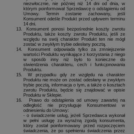
niezwłocznie, nie później niż 14 dni od dnia, w
którym poinformował Sprzedawcę o odstąpieniu od
Umowy. Termin zostanie zachowany, jeśli
Konsument odeśle Produkt przed upływem terminu
14 dni.
13.
Konsument ponosi bezpośrednie koszty zwrotu
Produktu, także koszty zwrotu Produktu, jeśli ze
względu na swój charakter Produkt ten nie mógł
zostać w zwykłym trybie odesłany pocztą.
14.
Konsument odpowiada tylko za zmniejszenie
wartości Produktu wynikające z korzystania z niego
w sposób inny niż było to konieczne do
stwierdzenia charakteru, cech i funkcjonowania
Produktu.
15.
W przypadku gdy ze względu na charakter
Produktu nie może on zostać odesłany w zwykłym
trybie pocztą, informacja o tym, a także o kosztach
zwrotu Produktu, będzie się znajdować w opisie
Produktu w Sklepie.
16.
Prawo do odstąpienia od umowy zawartej na
odległość nie przysługuje Konsumentowi w
odniesieniu do Umowy:
- o świadczenie usług, jeżeli Sprzedawca wykonał
w pełni usługę za wyraźną zgodą konsumenta,
który został poinformowany przed rozpoczęciem
świadczenia, że po spełnieniu świadczenia przez