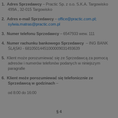
1.
Adres Sprzedawcy
– Practic Sp. z o.o. S.K.A. Targowisko
499A , 32-015 Targowisko
2.
Adres e-mail Sprzedawcy
–
office@practic.com.pl;
sylwia.matras@practic.com.pl
3.
Numer telefonu Sprzedawcy
– 6547933 wew. 111
4.
Numer rachunku bankowego Sprzedawcy
– ING BANK
ŚLĄSKI - 68105014451000009031493639
5.
Klient może porozumiewać się ze Sprzedawcą za pomocą
adresów i numerów telefonów podanych w niniejszym
paragrafie
6.
Klient może porozumiewać się telefonicznie ze
Sprzedawcą w godzinach
–
od 8:00 do 16:00
§ 4