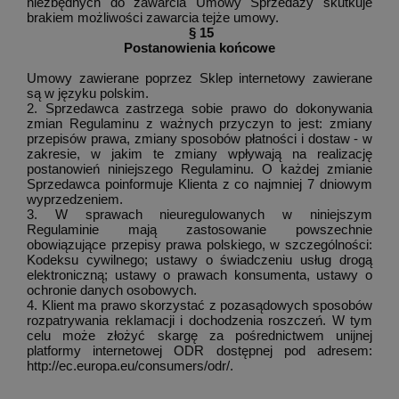
niezbędnych do zawarcia Umowy Sprzedaży skutkuje
brakiem możliwości zawarcia tejże umowy.
§ 15
Postanowienia końcowe
Umowy zawierane poprzez Sklep internetowy zawierane
są w języku polskim.
2. Sprzedawca zastrzega sobie prawo do dokonywania
zmian Regulaminu z ważnych przyczyn to jest: zmiany
przepisów prawa, zmiany sposobów płatności i dostaw - w
zakresie, w jakim te zmiany wpływają na realizację
postanowień niniejszego Regulaminu. O każdej zmianie
Sprzedawca poinformuje Klienta z co najmniej 7 dniowym
wyprzedzeniem.
3. W sprawach nieuregulowanych w niniejszym
Regulaminie mają zastosowanie powszechnie
obowiązujące przepisy prawa polskiego, w szczególności:
Kodeksu cywilnego; ustawy o świadczeniu usług drogą
elektroniczną; ustawy o prawach konsumenta, ustawy o
ochronie danych osobowych.
4. Klient ma prawo skorzystać z pozasądowych sposobów
rozpatrywania reklamacji i dochodzenia roszczeń. W tym
celu może złożyć skargę za pośrednictwem unijnej
platformy internetowej ODR dostępnej pod adresem:
http://ec.europa.eu/consumers/odr/
.