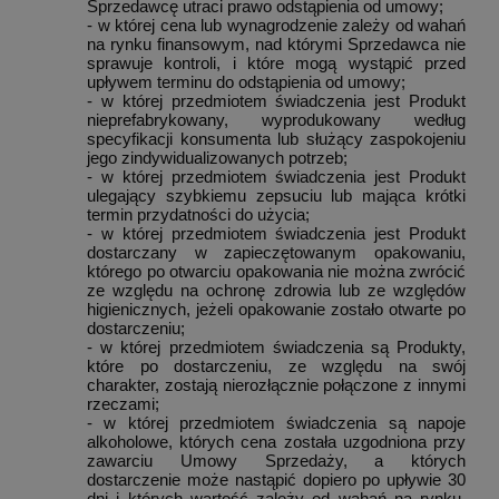
Sprzedawcę utraci prawo odstąpienia od umowy;
- w której cena lub wynagrodzenie zależy od wahań
na rynku finansowym, nad którymi Sprzedawca nie
sprawuje kontroli, i które mogą wystąpić przed
upływem terminu do odstąpienia od umowy;
- w której przedmiotem świadczenia jest Produkt
nieprefabrykowany, wyprodukowany według
specyfikacji konsumenta lub służący zaspokojeniu
jego zindywidualizowanych potrzeb;
- w której przedmiotem świadczenia jest Produkt
ulegający szybkiemu zepsuciu lub mająca krótki
termin przydatności do użycia;
- w której przedmiotem świadczenia jest Produkt
dostarczany w zapieczętowanym opakowaniu,
którego po otwarciu opakowania nie można zwrócić
ze względu na ochronę zdrowia lub ze względów
higienicznych, jeżeli opakowanie zostało otwarte po
dostarczeniu;
- w której przedmiotem świadczenia są Produkty,
które po dostarczeniu, ze względu na swój
charakter, zostają nierozłącznie połączone z innymi
rzeczami;
- w której przedmiotem świadczenia są napoje
alkoholowe, których cena została uzgodniona przy
zawarciu Umowy Sprzedaży, a których
dostarczenie może nastąpić dopiero po upływie 30
dni i których wartość zależy od wahań na rynku,