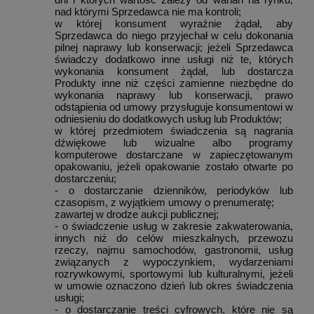
nad którymi Sprzedawca nie ma kontroli;
w której konsument wyraźnie żądał, aby
Sprzedawca do niego przyjechał w celu dokonania
pilnej naprawy lub konserwacji; jeżeli Sprzedawca
świadczy dodatkowo inne usługi niż te, których
wykonania konsument żądał, lub dostarcza
Produkty inne niż części zamienne niezbędne do
wykonania naprawy lub konserwacji, prawo
odstąpienia od umowy przysługuje konsumentowi w
odniesieniu do dodatkowych usług lub Produktów;
w której przedmiotem świadczenia są nagrania
dźwiękowe lub wizualne albo programy
komputerowe dostarczane w zapieczętowanym
opakowaniu, jeżeli opakowanie zostało otwarte po
dostarczeniu;
- o dostarczanie dzienników, periodyków lub
czasopism, z wyjątkiem umowy o prenumeratę;
zawartej w drodze aukcji publicznej;
- o świadczenie usług w zakresie zakwaterowania,
innych niż do celów mieszkalnych, przewozu
rzeczy, najmu samochodów, gastronomii, usług
związanych z wypoczynkiem, wydarzeniami
rozrywkowymi, sportowymi lub kulturalnymi, jeżeli
w umowie oznaczono dzień lub okres świadczenia
usługi;
- o dostarczanie treści cyfrowych, które nie są