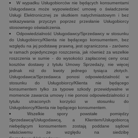
W wypadku Usługobiorców nie będących konsumentami
Usługodawca może wypowiedzieć umowę o świadczenie
Usługi Elektronicznej ze skutkiem natychmiastowym i bez
wskazywania przyczyn poprzez przesłanie Usługobiorcy
stosownego oświadczenia.
Odpowiedzialność Usługodawcy/Sprzedawcy w stosunku
do Usługobiorcy/Klienta nie będącego konsumentem, bez
względu na jej podstawę prawną, jest ograniczona - zarówno
w ramach pojedynczego roszczenia, jak również za wszelkie
roszczenia w sumie - do wysokości zapłaconej ceny oraz
kosztów dostawy z tytułu Umowy Sprzedaży, nie więcej
jednak niż do kwoty jednego tysiąca złotych.
Usługodawca/Sprzedawca ponosi odpowiedzialność w
stosunku do Usługobiorcy/Klienta nie będącego
konsumentem tylko za typowe szkody przewidywalne w
momencie zawarcia umowy i nie ponosi odpowiedzialności z
tytułu utraconych korzyści w stosunku do
Usługobiorcy/Klienta nie będącego konsumentem.
Wszelkie spory powstałe pomiędzy
Sprzedawcą/Usługodawcą, a Klientem/Usługobiorcą
niebędącym konsumentem zostają poddane sądowi
właściwemu ze względu na siedzibę