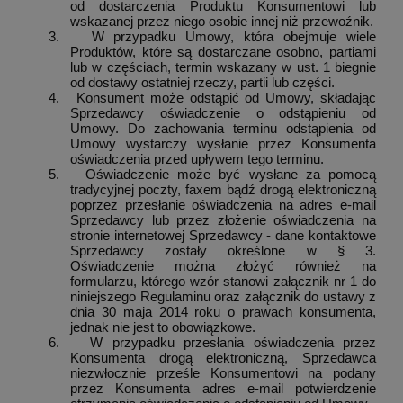
od dostarczenia Produktu Konsumentowi lub
wskazanej przez niego osobie innej niż przewoźnik.
3.
W przypadku Umowy, która obejmuje wiele
Produktów, które są dostarczane osobno, partiami
lub w częściach, termin wskazany w ust. 1 biegnie
od dostawy ostatniej rzeczy, partii lub części.
4.
Konsument może odstąpić od Umowy, składając
Sprzedawcy oświadczenie o odstąpieniu od
Umowy. Do zachowania terminu odstąpienia od
Umowy wystarczy wysłanie przez Konsumenta
oświadczenia przed upływem tego terminu.
5.
Oświadczenie może być wysłane za pomocą
tradycyjnej poczty, faxem bądź drogą elektroniczną
poprzez przesłanie oświadczenia na adres e-mail
Sprzedawcy lub przez złożenie oświadczenia na
stronie internetowej Sprzedawcy - dane kontaktowe
Sprzedawcy zostały określone w § 3.
Oświadczenie można złożyć również na
formularzu, którego wzór stanowi załącznik nr 1 do
niniejszego Regulaminu oraz załącznik do ustawy z
dnia 30 maja 2014 roku o prawach konsumenta,
jednak nie jest to obowiązkowe.
6.
W przypadku przesłania oświadczenia przez
Konsumenta drogą elektroniczną, Sprzedawca
niezwłocznie prześle Konsumentowi na podany
przez Konsumenta adres e-mail potwierdzenie