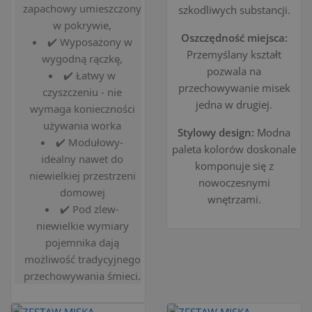
zapachowy umieszczony
szkodliwych substancji.
w pokrywie,
Oszczędność miejsca:
✔️ Wyposażony w
Przemyślany kształt
wygodną rączkę,
pozwala na
✔️ Łatwy w
przechowywanie misek
czyszczeniu - nie
jedna w drugiej.
wymaga konieczności
używania worka
Stylowy design:
Modna
✔️ Modułowy-
paleta kolorów doskonale
idealny nawet do
komponuje się z
niewielkiej przestrzeni
nowoczesnymi
domowej
wnętrzami.
✔️ Pod zlew-
niewielkie wymiary
pojemnika dają
możliwość tradycyjnego
przechowywania śmieci.