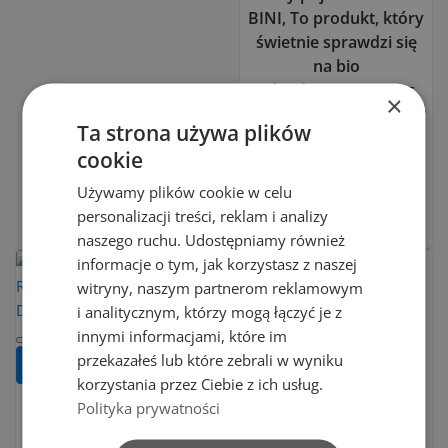
BINI, To produkt, który
świetnie sprawdzi się
na bio
odpady.
Stworzony z
×
myślą o ludziach, którzy
Ta strona używa plików
cenią sobie
trendy oraz
cookie
designerskie i
ekologiczne
Używamy plików cookie w celu
rozwiązania
.
personalizacji treści, reklam i analizy
naszego ruchu. Udostępniamy również
informacje o tym, jak korzystasz z naszej
witryny, naszym partnerom reklamowym
Dodaj do porównania
Dodaj do porównania
i analitycznym, którzy mogą łączyć je z
innymi informacjami, które im
przekazałeś lub które zebrali w wyniku
Do koszyka
Do koszyka
korzystania przez Ciebie z ich usług.
LEJKI
POJEMNIK
Polityka prywatności
KUCHENNE
HANDY 1,2 L