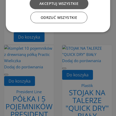
3SZT. RÓŻNE
CZARNY
AKCEPTUJ WSZYSTKIE
ROZMIARY
8,00 zł
ODRZUĆ WSZYSTKIE
SZARE
Do koszyka
9,00 zł
Do koszyka
Dodaj do porównania
Dodaj do porównania
Do koszyka
Do koszyka
Plastik
STOJAK NA
President Line
PÓŁKA I 5
TALERZE
POJEMNIKÓW
"QUICK DRY"
PRESIDENT
BIAŁY