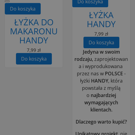
Do koszyka
Do koszyka
ŁYŻKA
ŁYŻKA DO
HANDY
MAKARONU
7,99 zł
HANDY
Do koszyka
7,99 zł
Jedyna w swoim
Do koszyka
rodzaju,
zaprojektowan
a i wyprodukowana
przez nas w
POLSCE
-
łyżki
HANDY
, która
powstała z myślą
o
najbardziej
wymagających
klientach.
Dlaczego warto kupić?
Unikatowy projekt
, nie