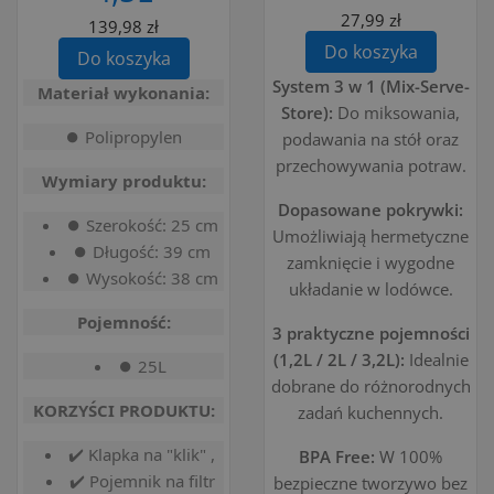
27,99 zł
139,98 zł
Do koszyka
Do koszyka
System 3 w 1 (Mix-Serve-
Materiał wykonania:
Store):
Do miksowania,
⏺️ Polipropylen
podawania na stół oraz
przechowywania potraw.
Wymiary produktu:
Dopasowane pokrywki:
⏺️ Szerokość: 25 cm
Umożliwiają hermetyczne
⏺️ Długość: 39 cm
zamknięcie i wygodne
⏺️ Wysokość: 38 cm
układanie w lodówce.
Pojemność:
3 praktyczne pojemności
(1,2L / 2L / 3,2L):
Idealnie
⏺️ 25L
dobrane do różnorodnych
KORZYŚCI PRODUKTU:
zadań kuchennych.
✔️ Klapka na "klik" ,
BPA Free:
W 100%
✔️ Pojemnik na filtr
bezpieczne tworzywo bez