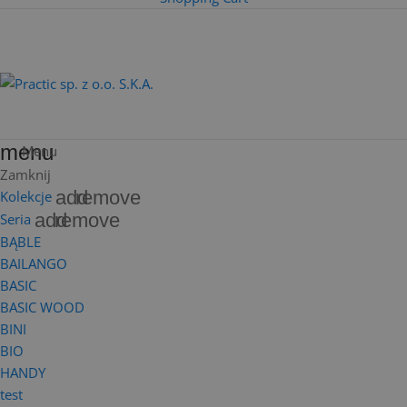
menu
Menu
Zamknij
add
remove
Kolekcje
add
remove
Seria
BĄBLE
BAILANGO
BASIC
BASIC WOOD
BINI
BIO
HANDY
test