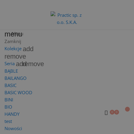
menu
Menu
Zamknij
add
Kolekcje
remove
add
remove
Seria
BĄBLE
BAILANGO
BASIC
BASIC WOOD
BINI
BIO
HANDY
test
Nowości