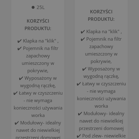
⏺️ 25L
KORZYŚCI
PRODUKTU:
KORZYŚCI
PRODUKTU:
✔️ Klapka na "klik" ,
✔️ Pojemnik na filtr
✔️ Klapka na "klik" ,
zapachowy
✔️ Pojemnik na filtr
umieszczony w
zapachowy
pokrywie,
umieszczony w
✔️ Wyposażony w
pokrywie,
wygodną rączkę,
✔️ Wyposażony w
✔️ Łatwy w czyszczeniu
wygodną rączkę,
- nie wymaga
✔️ Łatwy w czyszczeniu
konieczności używania
- nie wymaga
worka
konieczności używania
✔️ Modułowy- idealny
worka
nawet do niewielkiej
✔️ Modułowy- idealny
przestrzeni domowej
nawet do niewielkiej
✔️ Pod zlew- niewielkie
przestrzeni domowej