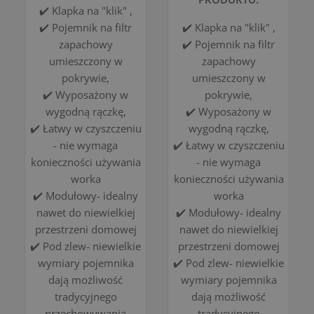
✔️ Klapka na "klik" ,
✔️ Pojemnik na filtr
✔️ Klapka na "klik" ,
zapachowy
✔️ Pojemnik na filtr
umieszczony w
zapachowy
pokrywie,
umieszczony w
✔️ Wyposażony w
pokrywie,
wygodną rączkę,
✔️ Wyposażony w
✔️ Łatwy w czyszczeniu
wygodną rączkę,
- nie wymaga
✔️ Łatwy w czyszczeniu
konieczności używania
- nie wymaga
worka
konieczności używania
✔️ Modułowy- idealny
worka
nawet do niewielkiej
✔️ Modułowy- idealny
przestrzeni domowej
nawet do niewielkiej
✔️ Pod zlew- niewielkie
przestrzeni domowej
wymiary pojemnika
✔️ Pod zlew- niewielkie
dają możliwość
wymiary pojemnika
tradycyjnego
dają możliwość
przechowywania
tradycyjnego