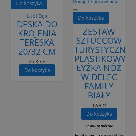
Dodaj do porównania
Do koszyka
Liść i Dąb
Do koszyka
DESKA DO
ZESTAW
KROJENIA
SZTUĆCÓW
TERESKA
TURYSTYCZNY
20/32 CM
PLASTIKOWY
25,30 zł
ŁYŻKA NÓŻ
Do koszyka
WIDELEC
FAMILY
BIAŁY
1,99 zł
Do koszyka
Zestaw
sztućców
turystyczny
ch Family w kolorze