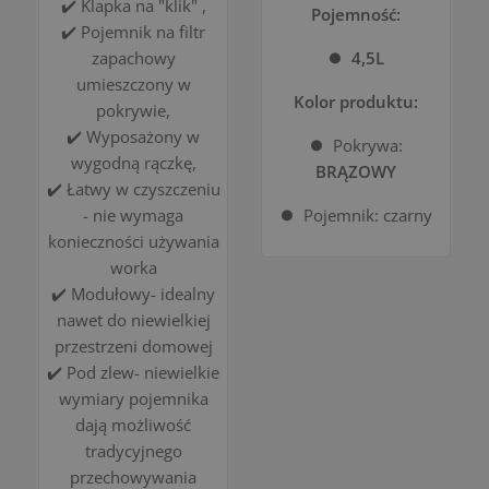
✔️ Klapka na "klik" ,
Pojemność:
✔️ Pojemnik na filtr
zapachowy
⏺️ 4,5L
umieszczony w
Kolor produktu:
pokrywie,
✔️ Wyposażony w
⏺️
Pokrywa:
wygodną rączkę,
BRĄZOWY
✔️ Łatwy w czyszczeniu
- nie wymaga
⏺️
Pojemnik: czarny
konieczności używania
worka
✔️ Modułowy- idealny
nawet do niewielkiej
przestrzeni domowej
✔️ Pod zlew- niewielkie
wymiary pojemnika
dają możliwość
tradycyjnego
przechowywania