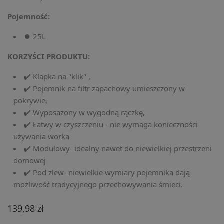
Pojemność:
⏺️ 25L
KORZYŚCI PRODUKTU:
✔️ Klapka na "klik" ,
✔️ Pojemnik na filtr zapachowy umieszczony w
pokrywie,
✔️ Wyposażony w wygodną rączkę,
✔️ Łatwy w czyszczeniu - nie wymaga konieczności
używania worka
✔️ Modułowy- idealny nawet do niewielkiej przestrzeni
domowej
✔️ Pod zlew- niewielkie wymiary pojemnika dają
możliwość tradycyjnego przechowywania śmieci.
139,98 zł