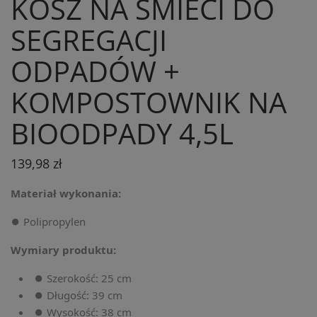
KOSZ NA ŚMIECI DO
SEGREGACJI
ODPADÓW +
KOMPOSTOWNIK NA
BIOODPADY 4,5L
139,98 zł
Materiał wykonania:
⏺️ Polipropylen
Wymiary produktu:
⏺️ Szerokość: 25 cm
⏺️ Długość: 39 cm
⏺️ Wysokość: 38 cm