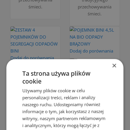
śmieci.
przechowywania
śmieci.
Dodaj do porównania
Dodaj do porównania
×
Do koszyka
Ta strona używa plików
Do koszyka
POJEMNIK
cookie
ZESTAW 4
BINI 4,5L NA
Używamy plików cookie w celu
POJEMNIKÓW
BIO
personalizacji treści, reklam i analizy
DO
ODPADY
naszego ruchu. Udostępniamy również
SEGREGACJI
informacje o tym, jak korzystasz z naszej
BRĄZOWY
witryny, naszym partnerom reklamowym
ODPADÓW
17,99 zł
i analitycznym, którzy mogą łączyć je z
BINI