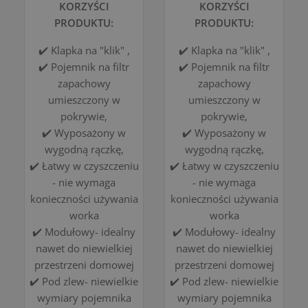
KORZYŚCI
KORZYŚCI
PRODUKTU:
PRODUKTU:
✔️ Klapka na "klik" ,
✔️ Klapka na "klik" ,
✔️ Pojemnik na filtr
✔️ Pojemnik na filtr
zapachowy
zapachowy
umieszczony w
umieszczony w
pokrywie,
pokrywie,
✔️ Wyposażony w
✔️ Wyposażony w
wygodną rączkę,
wygodną rączkę,
✔️ Łatwy w czyszczeniu
✔️ Łatwy w czyszczeniu
- nie wymaga
- nie wymaga
konieczności używania
konieczności używania
worka
worka
✔️ Modułowy- idealny
✔️ Modułowy- idealny
nawet do niewielkiej
nawet do niewielkiej
przestrzeni domowej
przestrzeni domowej
✔️ Pod zlew- niewielkie
✔️ Pod zlew- niewielkie
wymiary pojemnika
wymiary pojemnika