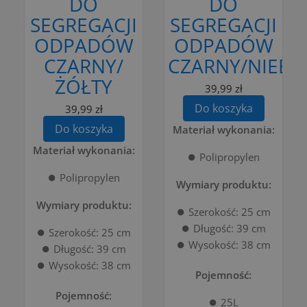
DO
DO
SEGREGACJI
SEGREGACJI
ODPADÓW
ODPADÓW
CZARNY/
CZARNY/NIEBIE
ŻÓŁTY
39,99 zł
Do koszyka
39,99 zł
Do koszyka
Materiał wykonania:
Materiał wykonania:
⏺️ Polipropylen
⏺️ Polipropylen
Wymiary produktu:
Wymiary produktu:
⏺️ Szerokość: 25 cm
⏺️ Długość: 39 cm
⏺️ Szerokość: 25 cm
⏺️ Wysokość: 38 cm
⏺️ Długość: 39 cm
⏺️ Wysokość: 38 cm
Pojemność:
Pojemność:
⏺️ 25L