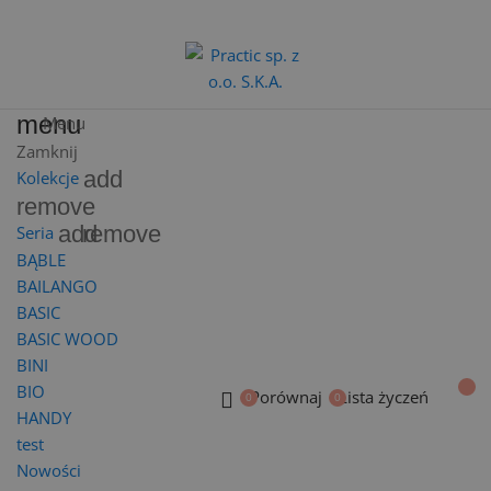
menu
Menu
Zamknij
add
Kolekcje
remove
add
remove
Seria
BĄBLE
BAILANGO
BASIC
BASIC WOOD
BINI
BIO
Porównaj
Lista życzeń
HANDY
test
Nowości