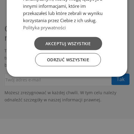
innymi informacjami, które im
przekazałeś lub które zebrali w wyniku
korzystania przez Ciebie z ich usług.
Otrzymuj informację o
Polityka prywatności
nowościach i wyprzedażach
AKCEPTUJ WSZYSTKIE
Tygodniowy newsletter z najważniejszymi wskazówkami,
trendami i spostrzeżeniami, dzięki którym będziesz na
ODRZUĆ WSZYSTKIE
bieżąco, zainspirowany i gotowy do działania.
Możesz zrezygnować w każdej chwili. W tym celu należy
odnaleźć szczegóły w naszej informacji prawnej.