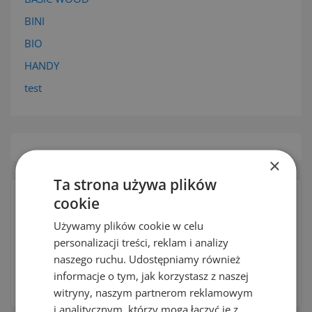
BINI
BIO
HANDY
test
×
Ta strona używa plików
Brak dostępnych produktów.
cookie
Bądźcie czujni! W tym miejscu zostanie wyświetlonych
Używamy plików cookie w celu
więcej produktów w miarę ich dodawania.
personalizacji treści, reklam i analizy
naszego ruchu. Udostępniamy również
search
informacje o tym, jak korzystasz z naszej
witryny, naszym partnerom reklamowym
i analitycznym, którzy mogą łączyć je z