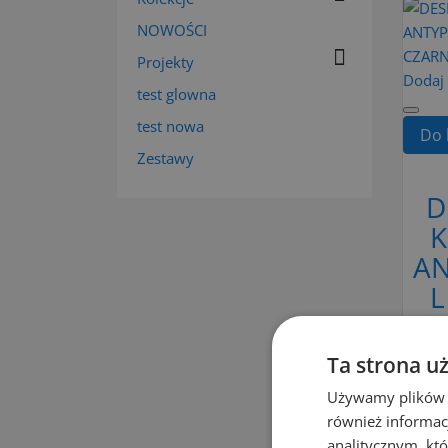
NOWOŚCI

Projekty
Dodaj
test glowna
test nowa
Do 
Zestawy
D
K
A
L
Ta strona u
Używamy plików co
również informac
analitycznym, któ