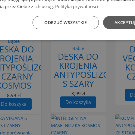
a przez Ciebie z ich usług.
Polityka prywatności
 do porównania
Dodaj do
Dodaj do porównania
ODRZUĆ WSZYSTKIE
AKCEPTUJ
koszyka
Do ko
Do koszyka
Bąble
ESKA DO
D
Bąble
DESKA DO
ROJENIA
VE
KROJENIA
NTYPOŚLIZGOWA
K
ANTYPOŚLIZGOWA
 CZARNY
C
S SZARY
KOSMOS
8,99 zł
Do
8,99 zł
Do koszyka
Do koszyka
 do porównania