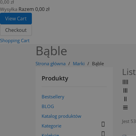
0,00 zł
Razem
0,00 zł
Wysyłka
View Cart
Checkout
Shopping Cart
Bąble
Strona główna
Marki
Bąble
Lis
Produkty
Bestsellery
BLOG
Katalog produktów
Jest 5

Kategorie

Kolekcje