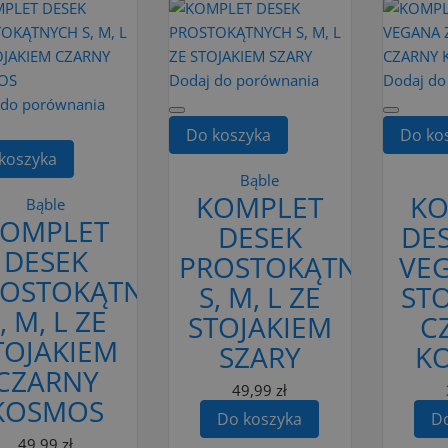
Dodaj do porównania
Dodaj do
 do porównania
Do koszyka
Do ko
koszyka
Bąble
KOMPLET
KO
Bąble
KOMPLET
DESEK
DES
DESEK
PROSTOKĄTNYCH
VE
ROSTOKĄTNYCH
S, M, L ZE
ST
, M, L ZE
STOJAKIEM
C
TOJAKIEM
SZARY
K
CZARNY
49,99 zł
KOSMOS
Do koszyka
Do
49,99 zł