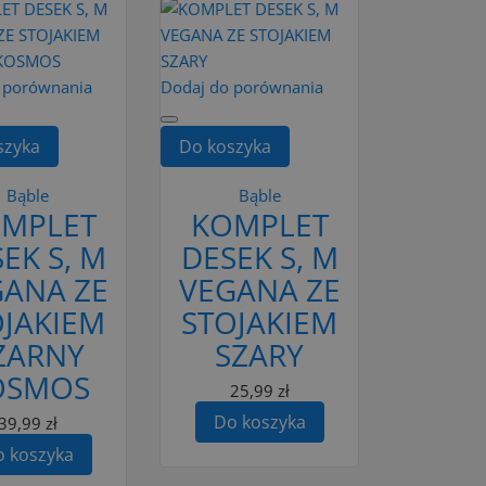
 porównania
Dodaj do porównania
szyka
Do koszyka
Bąble
Bąble
MPLET
KOMPLET
EK S, M
DESEK S, M
GANA ZE
VEGANA ZE
OJAKIEM
STOJAKIEM
ZARNY
SZARY
OSMOS
25,99 zł
Do koszyka
39,99 zł
 koszyka