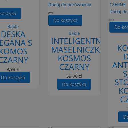
Dodaj do porównania
Dodaj do
koszyka
Do koszyka
Bąble
Do ko
DESKA
Bąble
INTELIGENTNA
EGANA S
KO
MASELNICZKA
KOMOS
KOSMOS
CZARNY
ANT
CZARNY
9,99 zł
S
59,00 zł
Do koszyka
ST
Do koszyka
K
C
Do