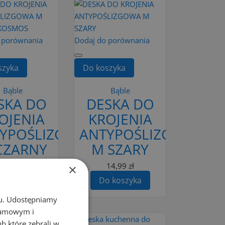
 porównania
Dodaj do porównania
szyka
Do koszyka
Bąble
Bąble
SKA DO
DESKA DO
OJENIA
KROJENIA
YPOŚLIZGOWA
ANTYPOŚLIZGOWA
CZARNY
M SZARY
OSMOS
14,99 zł
×
Do koszyka
14,99 zł
 koszyka
chu. Udostępniamy
klamowym i
ub które zebrali w