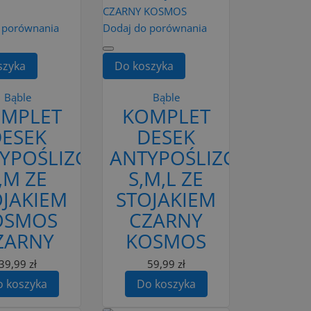
 porównania
Dodaj do porównania
szyka
Do koszyka
Bąble
Bąble
MPLET
KOMPLET
DESEK
DESEK
YPOŚLIZGOWYCH
ANTYPOŚLIZGOWYCH
,M ZE
S,M,L ZE
OJAKIEM
STOJAKIEM
OSMOS
CZARNY
ZARNY
KOSMOS
39,99 zł
59,99 zł
 koszyka
Do koszyka