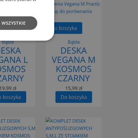
 porównania
Dodaj do porównania
 WSZYSTKIE
szyka
Do koszyka
Bąble
Bąble
ESKA
DESKA
GANA L
VEGANA M
OSMOS
KOSMOS
ZARNY
CZARNY
19,99 zł
15,99 zł
 koszyka
Do koszyka