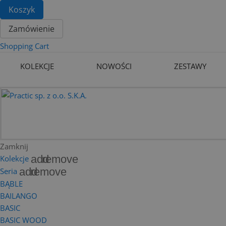
Koszyk
Zamówienie
Shopping Cart
KOLEKCJE
NOWOŚCI
ZESTAWY
Zamknij
add
remove
Kolekcje
add
remove
Seria
BĄBLE
BAILANGO
BASIC
BASIC WOOD