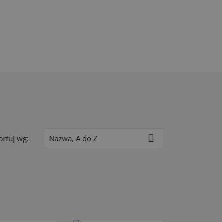

ortuj wg:
Nazwa, A do Z