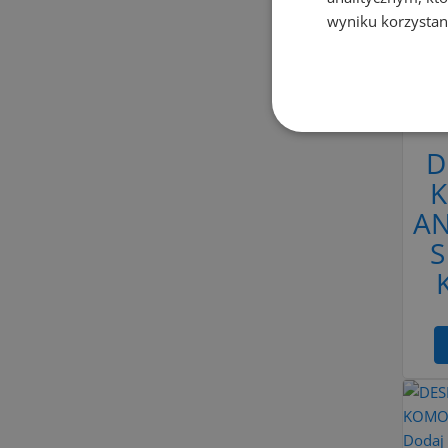
wyniku korzystani
Dodaj
Do 
D
K
A
S
Dodaj