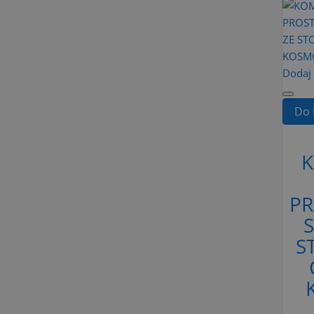
Dodaj
Do 
P
S
S