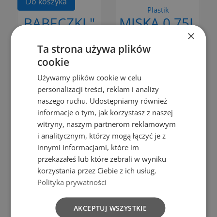
Do koszyka
Plastik
BABECZKI "
MISKA 0,75L
×
CLASSIC" FI
BIAŁA
Ta strona używa plików
35 MM KPL.
3,99 zł
cookie
6 SZT.
Do koszyka
Używamy plików cookie w celu
3,49 zł
personalizacji treści, reklam i analizy
Do koszyka
naszego ruchu. Udostępniamy również
informacje o tym, jak korzystasz z naszej
witryny, naszym partnerom reklamowym
i analitycznym, którzy mogą łączyć je z
Dodaj do porównania
innymi informacjami, które im
Dodaj do porównania
przekazałeś lub które zebrali w wyniku
Do koszyka
korzystania przez Ciebie z ich usług.
Do koszyka
Polityka prywatności
Drewno
ŁYŻKA 30
Plastik
DESKA
AKCEPTUJ WSZYSTKIE
CM