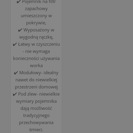
✔️ Pojemnik na filtr
zapachowy
umieszczony w
pokrywie,
✔️ Wyposażony w
wygodną rączkę,
✔️ Łatwy w czyszczeniu
- nie wymaga
konieczności używania
worka
✔️ Modułowy- idealny
nawet do niewielkiej
przestrzeni domowej
✔️ Pod zlew- niewielkie
wymiary pojemnika
dają możliwość
tradycyjnego
przechowywania
śmieci.