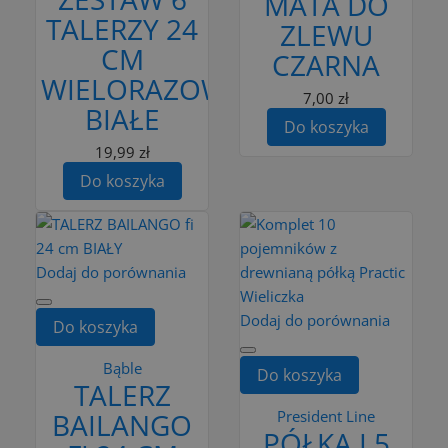
MATA DO
TALERZY 24
ZLEWU
CM
CZARNA
WIELORAZOWYCH
7,00 zł
BIAŁE
Do koszyka
19,99 zł
Do koszyka
Dodaj do porównania
Dodaj do porównania
Do koszyka
Bąble
Do koszyka
TALERZ
BAILANGO
President Line
PÓŁKA I 5