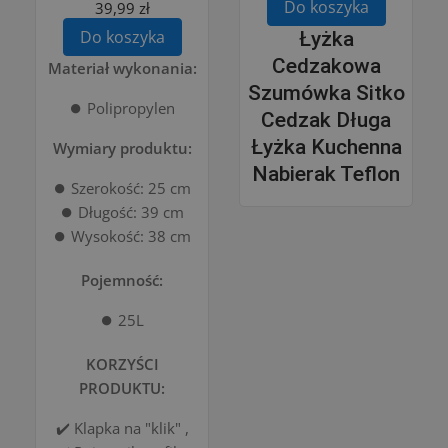
Do koszyka
39,99 zł
Do koszyka
Łyżka
Cedzakowa
Materiał wykonania:
Szumówka Sitko
⏺️ Polipropylen
Cedzak Długa
Łyżka Kuchenna
Wymiary produktu:
Nabierak Teflon
⏺️ Szerokość: 25 cm
⏺️ Długość: 39 cm
⏺️ Wysokość: 38 cm
Pojemność:
⏺️ 25L
KORZYŚCI
PRODUKTU:
✔️ Klapka na "klik" ,