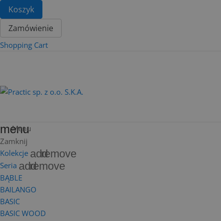
Koszyk
Zamówienie
Shopping Cart
menu
Menu
Zamknij
add
remove
Kolekcje
add
remove
Seria
BĄBLE
BAILANGO
BASIC
BASIC WOOD