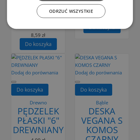
PROSTOKĄTNA
DREWNIANA
ODRZUĆ WSZYSTKIE
S CZARNY
3,99 zł
KOSMOS
Do koszyka
8,59 zł
Do koszyka
Dodaj do porównania
Dodaj do porównania
Do koszyka
Do koszyka
Drewno
Bąble
PĘDZELEK
DESKA
PŁASKI "6"
VEGANA S
DREWNIANY
KOMOS
CZARNY
4,99 zł