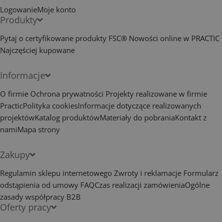
Logowanie
Moje konto
Produkty
Pytaj o certyfikowane produkty FSC®
Nowości online w PRACTIC
Najczęściej kupowane
Informacje
O firmie
Ochrona prywatności
Projekty realizowane w firmie
Practic
Polityka cookies
Informacje dotyczące realizowanych
projektów
Katalog produktów
Materiały do pobrania
Kontakt z
nami
Mapa strony
Zakupy
Regulamin sklepu internetowego
Zwroty i reklamacje
Formularz
odstąpienia od umowy
FAQ
Czas realizacji zamówienia
Ogólne
zasady współpracy B2B
Oferty pracy