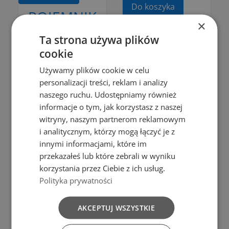
Do koszyka
POJEMNIK
×
10L NA
Bąble
OCIEKACZ
Ta strona używa plików
WARZYWA I
cookie
FLEXI L
OWOCE
KOSMOS
Używamy plików cookie w celu
WARZYWNIAK
personalizacji treści, reklam i analizy
CZARNY
naszego ruchu. Udostępniamy również
27,00 zł
29,99 zł
informacje o tym, jak korzystasz z naszej
Do koszyka
Do koszyka
witryny, naszym partnerom reklamowym
Pojemnik na
i analitycznym, którzy mogą łączyć je z
Owoce
innymi informacjami, które im
przekazałeś lub które zebrali w wyniku
Warzywa
korzystania przez Ciebie z ich usług.
Warzywniak
Polityka prywatności
10L
AKCEPTUJ WSZYSTKIE
Dodaj do porównania