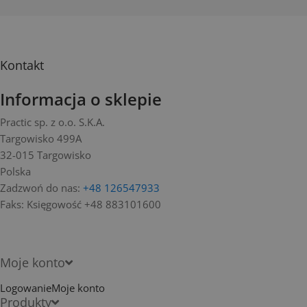
Kontakt
Informacja o sklepie
Practic sp. z o.o. S.K.A.
Targowisko 499A
32-015 Targowisko
Polska
Zadzwoń do nas:
+48 126547933
Faks:
Księgowość +48 883101600
Moje konto
Logowanie
Moje konto
Produkty