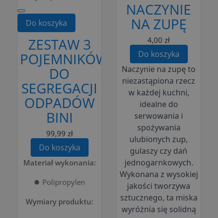
NACZYNIE
NA ZUPĘ
Do koszyka
ZESTAW 3
4,00 zł
Do koszyka
POJEMNIKÓW
Naczynie na zupę to
DO
niezastąpiona rzecz
SEGREGACJI
w każdej kuchni,
ODPADÓW
idealne do
BINI
serwowania i
spożywania
99,99 zł
ulubionych zup,
Do koszyka
gulaszy czy dań
jednogarnkowych.
Materiał wykonania:
Wykonana z wysokiej
⏺️ Polipropylen
jakości tworzywa
sztucznego, ta miska
Wymiary produktu:
wyróżnia się solidną