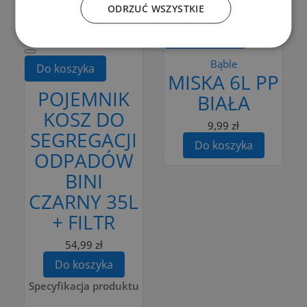
ODRZUĆ WSZYSTKIE
Dodaj do porównania
Do koszyka
Bąble
Do koszyka
MISKA 6L PP
POJEMNIK
BIAŁA
KOSZ DO
9,99 zł
SEGREGACJI
Do koszyka
ODPADÓW
BINI
CZARNY 35L
+ FILTR
54,99 zł
Do koszyka
Specyfikacja produktu