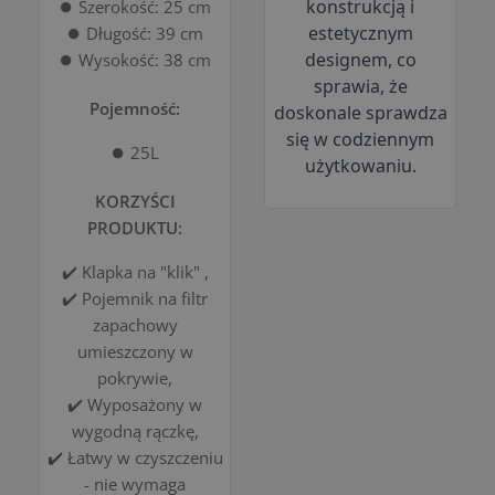
konstrukcją i
⏺️ Szerokość: 25 cm
estetycznym
⏺️ Długość: 39 cm
designem, co
⏺️ Wysokość: 38 cm
sprawia, że
Pojemność:
doskonale sprawdza
się w codziennym
⏺️ 25L
użytkowaniu.
KORZYŚCI
PRODUKTU:
✔️ Klapka na "klik" ,
✔️ Pojemnik na filtr
zapachowy
umieszczony w
pokrywie,
✔️ Wyposażony w
wygodną rączkę,
✔️ Łatwy w czyszczeniu
- nie wymaga