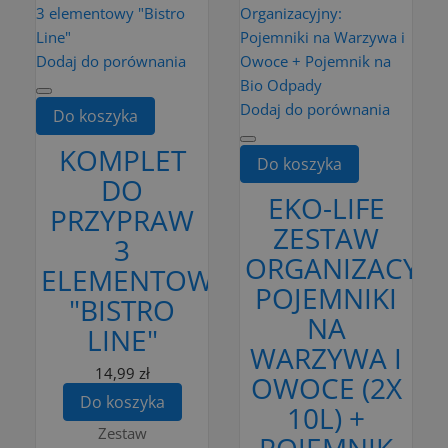
Dodaj do porównania
Dodaj do porównania
Do koszyka
KOMPLET
Do koszyka
DO
EKO-LIFE
PRZYPRAW
ZESTAW
3
ORGANIZACYJN
ELEMENTOWY
POJEMNIKI
"BISTRO
NA
LINE"
WARZYWA I
14,99 zł
OWOCE (2X
Do koszyka
10L) +
Zestaw
POJEMNIK