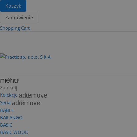
Koszyk
Zamówienie
Shopping Cart
menu
Menu
Zamknij
add
remove
Kolekcje
add
remove
Seria
BĄBLE
BAILANGO
BASIC
BASIC WOOD