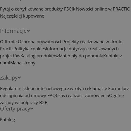
Pytaj o certyfikowane produkty FSC®
Nowości online w PRACTIC
Najczęściej kupowane
Informacje
O firmie
Ochrona prywatności
Projekty realizowane w firmie
Practic
Polityka cookies
Informacje dotyczące realizowanych
projektów
Katalog produktów
Materiały do pobrania
Kontakt z
nami
Mapa strony
Zakupy
Regulamin sklepu internetowego
Zwroty i reklamacje
Formularz
odstąpienia od umowy
FAQ
Czas realizacji zamówienia
Ogólne
zasady współpracy B2B
Oferty pracy
Katalog