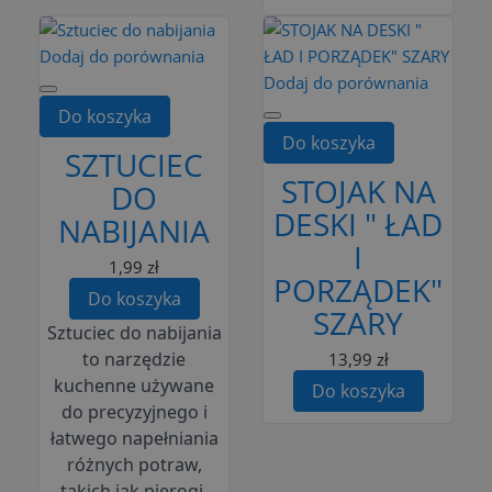
Dodaj do porównania
Dodaj do porównania
Do koszyka
Do koszyka
SZTUCIEC
STOJAK NA
DO
DESKI " ŁAD
NABIJANIA
I
1,99 zł
PORZĄDEK"
Do koszyka
SZARY
Sztuciec do nabijania
to narzędzie
13,99 zł
kuchenne używane
Do koszyka
do precyzyjnego i
łatwego napełniania
różnych potraw,
takich jak pierogi,