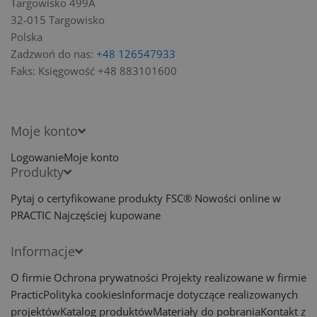
Targowisko 499A
32-015 Targowisko
Polska
Zadzwoń do nas:
+48 126547933
Faks:
Księgowość +48 883101600
Moje konto
Logowanie
Moje konto
Produkty
Pytaj o certyfikowane produkty FSC®
Nowości online w
PRACTIC
Najczęściej kupowane
Informacje
O firmie
Ochrona prywatności
Projekty realizowane w firmie
Practic
Polityka cookies
Informacje dotyczące realizowanych
projektów
Katalog produktów
Materiały do pobrania
Kontakt z