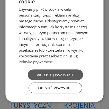
cookie
nawet do niewielkiej
przestrzeni domowej
Używamy plików cookie w celu
✔️ Pod zlew- niewielkie
personalizacji treści, reklam i analizy
wymiary pojemnika
naszego ruchu. Udostępniamy również
dają możliwość
informacje o tym, jak korzystasz z naszej
tradycyjnego
witryny, naszym partnerom reklamowym
przechowywania
i analitycznym, którzy mogą łączyć je z
śmieci.
innymi informacjami, które im
przekazałeś lub które zebrali w wyniku
korzystania przez Ciebie z ich usług.
Polityka prywatności
Dodaj do porównania
Dodaj do porównania
AKCEPTUJ WSZYSTKIE
Do koszyka
Do koszyka
ODRZUĆ WSZYSTKIE
Liść i Dąb
TALERZ
DESKA DO
TURYSTYCZNY
KROJENIA