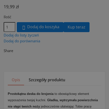
19,99 zł
Ilość
Dodaj do koszyka
Kup teraz

Dodaj do listy życzeń
Dodaj do porównania
Share
Opis
Szczegóły produktu
Prostokątna deska do krojenia
to obowiązkowy element
wyposażenia twojej kuchni.
Gładka, wytrzymała powierzchnia
nie stępi twoich noży
jednocześnie ułatwiając Tobie pracę