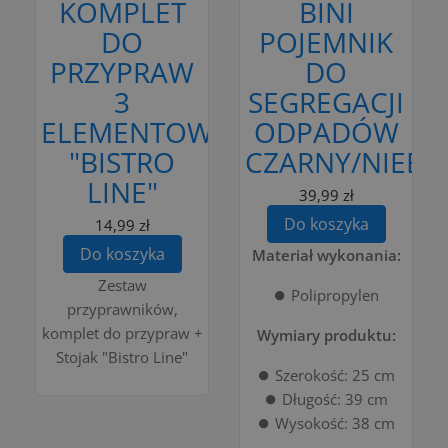
KOMPLET
BINI
DO
POJEMNIK
PRZYPRAW
DO
3
SEGREGACJI
ELEMENTOWY
ODPADÓW
"BISTRO
CZARNY/NIEBIE
LINE"
39,99 zł
Do koszyka
14,99 zł
Do koszyka
Materiał wykonania:
Zestaw
⏺️ Polipropylen
przyprawników,
komplet do przypraw +
Wymiary produktu:
Stojak "Bistro Line"
⏺️ Szerokość: 25 cm
⏺️ Długość: 39 cm
⏺️ Wysokość: 38 cm