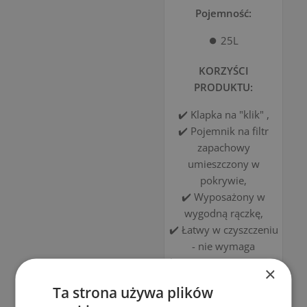
Pojemność:
⏺️ 25L
KORZYŚCI
PRODUKTU:
✔️ Klapka na "klik" ,
✔️ Pojemnik na filtr
zapachowy
umieszczony w
pokrywie,
✔️ Wyposażony w
wygodną rączkę,
✔️ Łatwy w czyszczeniu
- nie wymaga
konieczności używania
×
worka
Ta strona używa plików
✔️ Modułowy- idealny