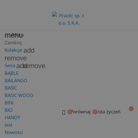
menu
Menu
Zamknij
add
Kolekcje
remove
add
remove
Seria
BĄBLE
BAILANGO
BASIC
BASIC WOOD
BINI
BIO
Porównaj
Lista życzeń
HANDY
test
Nowości