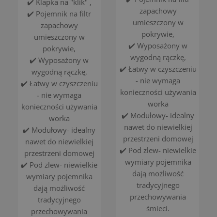
✔️ Klapka na "klik" ,
zapachowy
✔️ Pojemnik na filtr
umieszczony w
zapachowy
pokrywie,
umieszczony w
✔️ Wyposażony w
pokrywie,
wygodną rączkę,
✔️ Wyposażony w
✔️ Łatwy w czyszczeniu
wygodną rączkę,
- nie wymaga
✔️ Łatwy w czyszczeniu
konieczności używania
- nie wymaga
worka
konieczności używania
✔️ Modułowy- idealny
worka
nawet do niewielkiej
✔️ Modułowy- idealny
przestrzeni domowej
nawet do niewielkiej
✔️ Pod zlew- niewielkie
przestrzeni domowej
wymiary pojemnika
✔️ Pod zlew- niewielkie
dają możliwość
wymiary pojemnika
tradycyjnego
dają możliwość
przechowywania
tradycyjnego
śmieci.
przechowywania