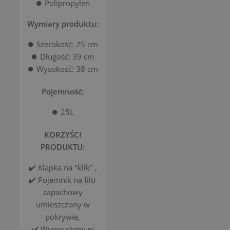
⏺️ Polipropylen
Wymiary produktu:
⏺️ Szerokość: 25 cm
⏺️ Długość: 39 cm
⏺️ Wysokość: 38 cm
Pojemność:
⏺️ 25L
KORZYŚCI
PRODUKTU:
✔️ Klapka na "klik" ,
✔️ Pojemnik na filtr
zapachowy
umieszczony w
pokrywie,
✔️ Wyposażony w