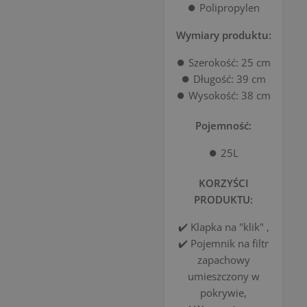
⏺️ Polipropylen
Wymiary produktu:
⏺️ Szerokość: 25 cm
⏺️ Długość: 39 cm
⏺️ Wysokość: 38 cm
Pojemność:
⏺️ 25L
KORZYŚCI
PRODUKTU:
✔️ Klapka na "klik" ,
✔️ Pojemnik na filtr
zapachowy
umieszczony w
pokrywie,