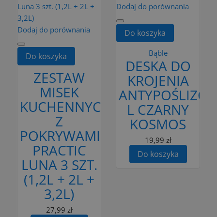
Dodaj do porównania
Dodaj do porównania
Do koszyka
Bąble
Do koszyka
DESKA DO
ZESTAW
KROJENIA
MISEK
ANTYPOŚLIZG
KUCHENNYCH
L CZARNY
Z
KOSMOS
POKRYWAMI
19,99 zł
PRACTIC
Do koszyka
LUNA 3 SZT.
(1,2L + 2L +
3,2L)
27,99 zł