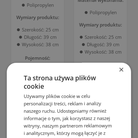
Materiał wykonania:
⏺️ Polipropylen
⏺️ Polipropylen
Wymiary produktu:
Wymiary produktu:
⏺️ Szerokość: 25 cm
⏺️ Długość: 39 cm
⏺️ Szerokość: 25 cm
⏺️ Wysokość: 38 cm
⏺️ Długość: 39 cm
⏺️ Wysokość: 38 cm
Pojemność:
Pojemność:
×
⏺️ 25L
Ta strona używa plików
⏺️ 25L
KORZYŚCI
cookie
PRODUKTU:
KORZYŚCI
Używamy plików cookie w celu
PRODUKTU:
personalizacji treści, reklam i analizy
✔️ Klapka na "klik" ,
naszego ruchu. Udostępniamy również
✔️ Pojemnik na filtr
✔️ Klapka na "klik" ,
informacje o tym, jak korzystasz z naszej
zapachowy
✔️ Pojemnik na filtr
witryny, naszym partnerom reklamowym
umieszczony w
zapachowy
i analitycznym, którzy mogą łączyć je z
pokrywie,
umieszczony w