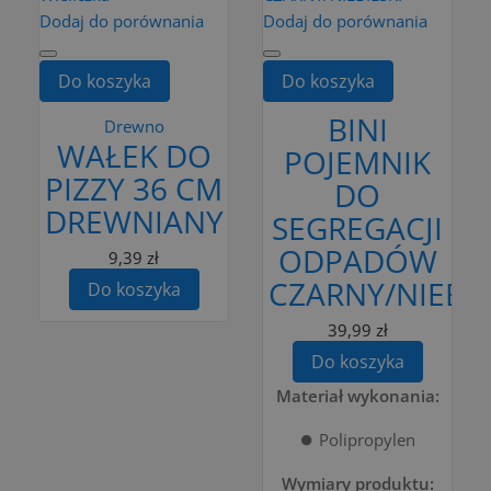
Dodaj do porównania
Dodaj do porównania
Do koszyka
Do koszyka
BINI
Drewno
WAŁEK DO
POJEMNIK
PIZZY 36 CM
DO
DREWNIANY
SEGREGACJI
ODPADÓW
9,39 zł
CZARNY/NIEBIE
Do koszyka
39,99 zł
Do koszyka
Materiał wykonania:
⏺️ Polipropylen
Wymiary produktu: