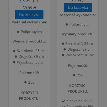
39,99 zł
Do koszyka
39,99 zł
Do koszyka
Materiał wykonania:
Materiał wykonania:
⏺️ Polipropylen
⏺️ Polipropylen
Wymiary produktu:
Wymiary produktu:
⏺️ Szerokość: 25 cm
⏺️ Długość: 39 cm
⏺️ Szerokość: 25 cm
⏺️ Wysokość: 38 cm
⏺️ Długość: 39 cm
⏺️ Wysokość: 38 cm
Pojemność:
Pojemność:
⏺️ 25L
⏺️ 25L
KORZYŚCI
PRODUKTU:
KORZYŚCI
PRODUKTU:
✔️ Klapka na "klik" ,
✔️ Pojemnik na filtr