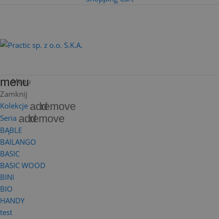
menu
Menu
Zamknij
add
remove
Kolekcje
add
remove
Seria
BĄBLE
BAILANGO
BASIC
BASIC WOOD
BINI
BIO
HANDY
test