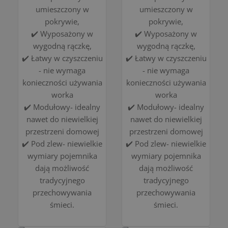
umieszczony w
umieszczony w
pokrywie,
pokrywie,
✔️ Wyposażony w
✔️ Wyposażony w
wygodną rączkę,
wygodną rączkę,
✔️ Łatwy w czyszczeniu
✔️ Łatwy w czyszczeniu
- nie wymaga
- nie wymaga
konieczności używania
konieczności używania
worka
worka
✔️ Modułowy- idealny
✔️ Modułowy- idealny
nawet do niewielkiej
nawet do niewielkiej
przestrzeni domowej
przestrzeni domowej
✔️ Pod zlew- niewielkie
✔️ Pod zlew- niewielkie
wymiary pojemnika
wymiary pojemnika
dają możliwość
dają możliwość
tradycyjnego
tradycyjnego
przechowywania
przechowywania
śmieci.
śmieci.