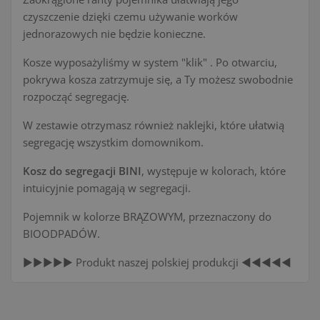
czyszczenie dzięki czemu używanie worków
jednorazowych nie będzie konieczne.
Kosze wyposażyliśmy w system "klik" . Po otwarciu,
pokrywa kosza zatrzymuje się, a Ty możesz swobodnie
rozpocząć segregację.
W zestawie otrzymasz również naklejki, które ułatwią
segregację wszystkim domownikom.
Kosz do segregacji BINI
, występuje w kolorach, które
intuicyjnie pomagają w segregacji.
Pojemnik w kolorze BRĄZOWYM, przeznaczony do
BIOODPADÓW.
▶️▶️▶️▶️▶️ Produkt naszej polskiej produkcji ◀️◀️◀️◀️◀️