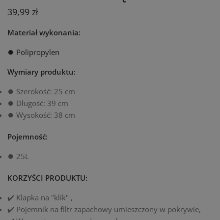
39,99 zł
Materiał wykonania:
⏺️ Polipropylen
Wymiary produktu:
⏺️ Szerokość: 25 cm
⏺️ Długość: 39 cm
⏺️ Wysokość: 38 cm
Pojemność:
⏺️ 25L
KORZYŚCI PRODUKTU:
✔️ Klapka na "klik" ,
✔️ Pojemnik na filtr zapachowy umieszczony w pokrywie,