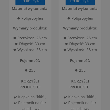
Do koszyka
Do koszyka
Materiał wykonania:
Materiał wykonania:
⏺️ Polipropylen
⏺️ Polipropylen
Wymiary produktu:
Wymiary produktu:
⏺️ Szerokość: 25 cm
⏺️ Szerokość: 25 cm
⏺️ Długość: 39 cm
⏺️ Długość: 39 cm
⏺️ Wysokość: 38 cm
⏺️ Wysokość: 38 cm
Pojemność:
Pojemność:
⏺️ 25L
⏺️ 25L
KORZYŚCI
KORZYŚCI
PRODUKTU:
PRODUKTU:
✔️ Klapka na "klik" ,
✔️ Klapka na "klik" ,
✔️ Pojemnik na filtr
✔️ Pojemnik na filtr
zapachowy
zapachowy