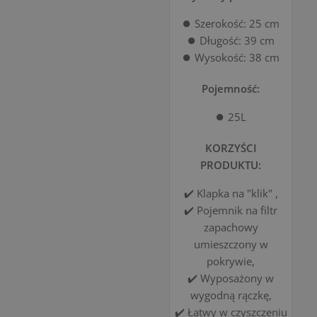
⏺️ Szerokość: 25 cm
⏺️ Długość: 39 cm
⏺️ Wysokość: 38 cm
Pojemność:
⏺️ 25L
KORZYŚCI
PRODUKTU:
✔️ Klapka na "klik" ,
✔️ Pojemnik na filtr
zapachowy
umieszczony w
pokrywie,
✔️ Wyposażony w
wygodną rączkę,
✔️ Łatwy w czyszczeniu