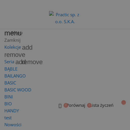
menu
Menu
Zamknij
add
Kolekcje
remove
add
remove
Seria
BĄBLE
BAILANGO
BASIC
BASIC WOOD
BINI
BIO
Porównaj
Lista życzeń
HANDY
test
Nowości