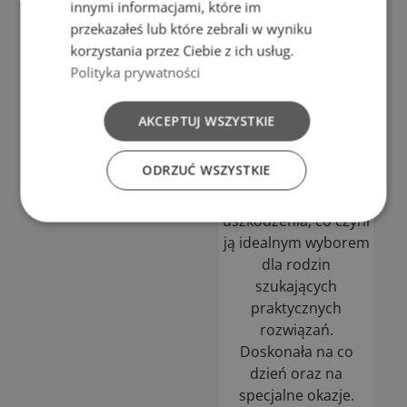
delikatny kolor
innymi informacjami, które im
wprowadza świeżość
przekazałeś lub które zebrali w wyniku
i lekkość do wnętrza,
korzystania przez Ciebie z ich usług.
a prosty design
Polityka prywatności
sprawia, że świetnie
komponuje się z
AKCEPTUJ WSZYSTKIE
innymi naczyniami.
Miska jest łatwa w
ODRZUĆ WSZYSTKIE
czyszczeniu i
odporna na
uszkodzenia, co czyni
ją idealnym wyborem
dla rodzin
szukających
praktycznych
rozwiązań.
Doskonała na co
dzień oraz na
specjalne okazje.