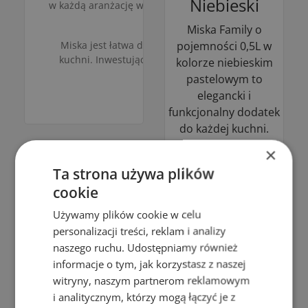
Niebieski
w każdą aranżację wnętrza. Jej pojemność 0,5L sprawia,
po pr
Miska Family o
Miska jest łatwa do czyszczenia i można ją używać w
pojemności 0,5L w
kuchni. Inwestując w miskę Family, wybierasz produkt
kolorze niebieskim
funkcj
pastelowym to
elegancki i
funkcjonalny dodatek
do każdej kuchni.
Wykonana z wysokiej
×
jakości materiałów,
Ta strona używa plików
charakteryzuje się
cookie
trwałością oraz
estetyką, która
Używamy plików cookie w celu
sprawia, że idealnie
personalizacji treści, reklam i analizy
nadaje się do
naszego ruchu. Udostępniamy również
serwowania zarówno
informacje o tym, jak korzystasz z naszej
potraw głównych, jak
witryny, naszym partnerom reklamowym
i przekąsek. Jej
i analitycznym, którzy mogą łączyć je z