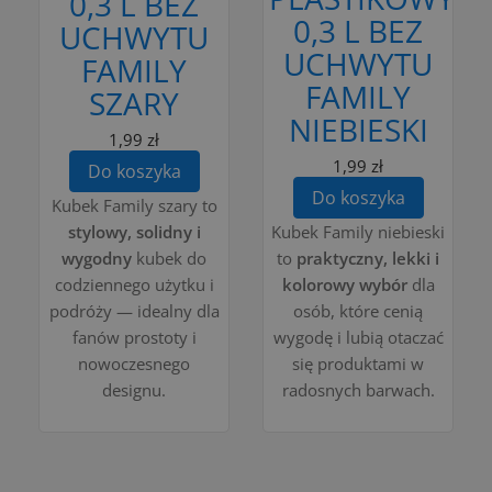
0,3 L BEZ
0,3 L BEZ
UCHWYTU
UCHWYTU
FAMILY
FAMILY
SZARY
NIEBIESKI
1,99 zł
1,99 zł
Do koszyka
Do koszyka
Kubek Family szary to
stylowy, solidny i
Kubek Family niebieski
wygodny
kubek do
to
praktyczny, lekki i
codziennego użytku i
kolorowy wybór
dla
podróży — idealny dla
osób, które cenią
fanów prostoty i
wygodę i lubią otaczać
nowoczesnego
się produktami w
designu.
radosnych barwach.