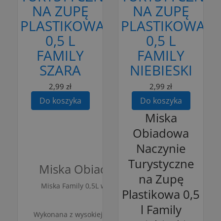
NA ZUPĘ
NA ZUPĘ
PLASTIKOWA
PLASTIKOWA
0,5 L
0,5 L
FAMILY
FAMILY
SZARA
NIEBIESKI
2,99 zł
2,99 zł
Do koszyka
Do koszyka
Miska
Obiadowa
Naczynie
Turystyczne
Miska Obiadowa Naczynie Turystyc
na Zupę
Miska Family 0,5L w kolorze szarym to doskonały wybór
Plastikowa 0,5
est
l Family
Wykonana z wysokiej jakości materiałów, wyróżnia się t