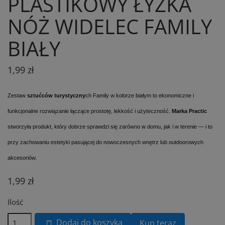
PLASTIKOWY ŁYŻKA
NÓŻ WIDELEC FAMILY
BIAŁY
1,99 zł
Zestaw
sztućców turystyczny
ch Family w kolorze białym to ekonomiczne i
funkcjonalne rozwiązanie łączące prostotę, lekkość i użyteczność.
Marka Practic
stworzyła produkt, który dobrze sprawdzi się zarówno w domu, jak i w terenie — i to
przy zachowaniu estetyki pasującej do nowoczesnych wnętrz lub outdoorowych
akcesoriów.
1,99 zł
Ilość
Dodaj do koszyka
Kup teraz
