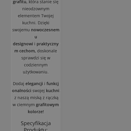
grafitu,
która stanie się
nieodzownym
elementem Twojej
kuchni. Dzięki
swojemu
nowoczesnem
u
designowi
i
praktyczny
m cechom,
doskonale
sprawdzi się w
codziennym
użytkowaniu.
Dodaj
elegancji
i
funkcj
onalności
swojej
kuchni
z naszą miską z rączką
w ciemnym
grafitowym
kolorze!
Specyfikacja
Produktu: