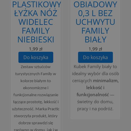
PLASTIKOWY
OBIADOWY
ŁYŻKA NÓŻ
0,3 L BEZ
WIDELEC
UCHWYTU
FAMILY
FAMILY
NIEBIESKI
BIAŁY
1,99 zł
1,99 zł
Do koszyka
Do koszyka
Kubek Family biały to
Zestaw sztućców
idealny wybór dla osób
turystycznych Family w
ceniących
minimalizm,
kolorze białym to
lekkość i
ekonomiczne i
funkcjonalność
—
funkcjonalne rozwiązanie
świetny do domu,
łączące prostotę, lekkość i
pracy i na podróż.
użyteczność. Marka Practic
stworzyła produkt, który
dobrze sprawdzi się
zarówno w domu, jak i w