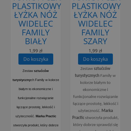
PLASTIKOWY
PLASTIKOWY
ŁYŻKA NÓŻ
ŁYŻKA NÓŻ
WIDELEC
WIDELEC
FAMILY
FAMILY
BIAŁY
SZARY
1,99 zł
1,99 zł
Do koszyka
Do koszyka
Zestaw
sztućców
Zestaw
sztućców
turystycznych
Family w
turystyczny
ch Family w kolorze
kolorze białym to
białym to ekonomiczne i
ekonomiczne i
funkcjonalne rozwiązanie
funkcjonalne rozwiązanie
łączące prostotę, lekkość i
łączące prostotę, lekkość i
użyteczność.
Marka
użyteczność.
Marka Practic
Practic
stworzyła produkt,
który dobrze sprawdzi się
stworzyła produkt, który dobrze