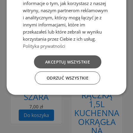
informacje o tym, jak korzystasz z naszej
Do koszyka
witryny, naszym partnerom reklamowym
i analitycznym, którzy mogą łączyć je z
innymi informacjami, które im
przekazałeś lub które zebrali w wyniku
Dodaj do porównania
korzystania przez Ciebie z ich usług.
Polityka prywatności
Dodaj do porównania
Do koszyka
AKCEPTUJ WSZYSTKIE
Bąble
Do koszyka
OKRĄGŁA
MISKA
MATA DO
ODRZUĆ WSZYSTKIE
MISECZKA Z
ZLEWU
RĄCZKĄ
SZARA
1,5L
7,00 zł
KUCHENNA
Do koszyka
OKRĄGŁA
NA