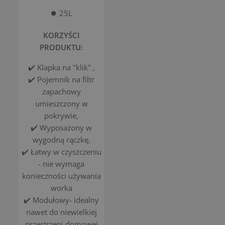
⏺️ 25L
KORZYŚCI
PRODUKTU:
✔️ Klapka na "klik" ,
✔️ Pojemnik na filtr
zapachowy
umieszczony w
pokrywie,
✔️ Wyposażony w
wygodną rączkę,
✔️ Łatwy w czyszczeniu
- nie wymaga
konieczności używania
worka
✔️ Modułowy- idealny
nawet do niewielkiej
przestrzeni domowej