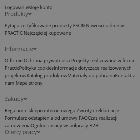
Logowanie
Moje konto
Produkty
Pytaj o certyfikowane produkty FSC®
Nowości online w
PRACTIC
Najczęściej kupowane
Informacje
O firmie
Ochrona prywatności
Projekty realizowane w firmie
Practic
Polityka cookies
Informacje dotyczące realizowanych
projektów
Katalog produktów
Materiały do pobrania
Kontakt z
nami
Mapa strony
Zakupy
Regulamin sklepu internetowego
Zwroty i reklamacje
Formularz odstąpienia od umowy
FAQ
Czas realizacji
zamówienia
Ogólne zasady współpracy B2B
Oferty pracy