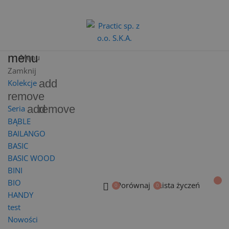
menu
Menu
Zamknij
add
Kolekcje
remove
add
remove
Seria
BĄBLE
BAILANGO
BASIC
BASIC WOOD
BINI
BIO
Porównaj
Lista życzeń
HANDY
test
Nowości