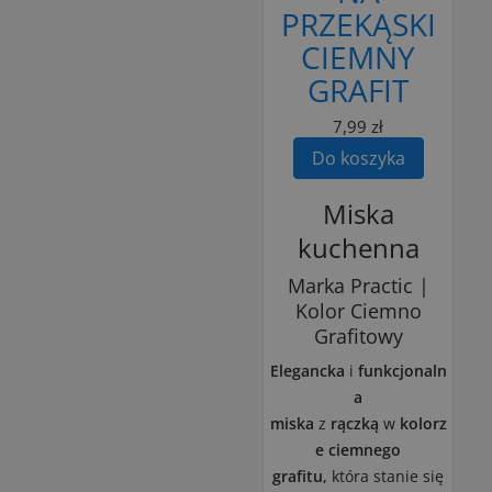
PRZEKĄSKI
CIEMNY
GRAFIT
7,99 zł
Do koszyka
Miska
kuchenna
Marka Practic |
Kolor Ciemno
Grafitowy
Elegancka
i
funkcjonaln
a
miska
z
rączką
w
kolorz
e ciemnego
grafitu,
która stanie się