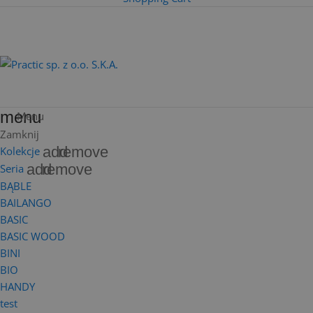
menu
Menu
Zamknij
add
remove
Kolekcje
add
remove
Seria
BĄBLE
BAILANGO
BASIC
BASIC WOOD
BINI
BIO
HANDY
test