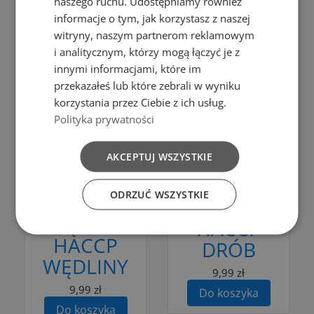
naszego ruchu. Udostępniamy również
19,99 zł
Do koszyka
informacje o tym, jak korzystasz z naszej
Do koszyka
witryny, naszym partnerom reklamowym
i analitycznym, którzy mogą łączyć je z
innymi informacjami, które im
przekazałeś lub które zebrali w wyniku
Dodaj do porównania
korzystania przez Ciebie z ich usług.
Dodaj do porównania
Polityka prywatności
Do koszyka
Do koszyka
AKCEPTUJ WSZYSTKIE
MATA DO
MATA DO
KROJENIA
ODRZUĆ WSZYSTKIE
KROJENIA
ŻÓŁTA
BRĄZOWA
HACCP
HACCP
DRÓB
WĘDLINY
9,99 zł
9,99 zł
Do koszyka
Do koszyka