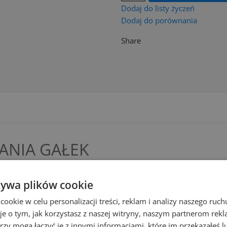
Dodaj do listy życzeń
Dodaj do porównania
Share
ANIA GAŁEK
żywa plików cookie
okie w celu personalizacji treści, reklam i analizy naszego ru
yzyjne nakładanie ziemniaków, lodów, ryżu itd.,
je o tym, jak korzystasz z naszej witryny, naszym partnerom re
rzy mogą łączyć je z innymi informacjami, które im przekazałeś l