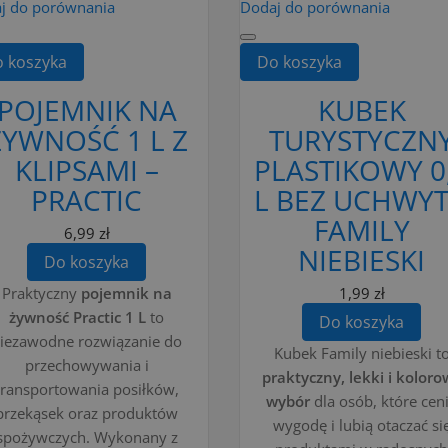
j do porównania
Dodaj do porównania
 koszyka
Do koszyka
POJEMNIK NA
KUBEK
ŻYWNOŚĆ 1 L Z
TURYSTYCZN
KLIPSAMI –
PLASTIKOWY 0
PRACTIC
L BEZ UCHWY
FAMILY
6,99 zł
NIEBIESKI
Do koszyka
Praktyczny
pojemnik na
1,99 zł
żywność Practic 1 L
to
Do koszyka
iezawodne rozwiązanie do
Kubek Family niebieski t
przechowywania i
praktyczny, lekki i koloro
transportowania posiłków,
wybór
dla osób, które cen
przekąsek oraz produktów
wygodę i lubią otaczać si
spożywczych. Wykonany z