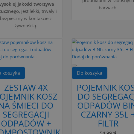
produktami w radosnych
wysokiej jakości tworzywa
barwach.
tucznego
, jest lekki, trwały i
bezpieczny w kontakcie z
żywnością.
j do porównania
Dodaj do porównania
 koszyka
Do koszyka
ZESTAW 4X
POJEMNIK KO
OJEMNIK KOSZ
DO SEGREGAC
NA ŚMIECI DO
ODPADÓW BIN
SEGREGACJI
CZARNY 35L 
ODPADÓW +
FILTR
OMPOSTOWNIK
54,99 zł