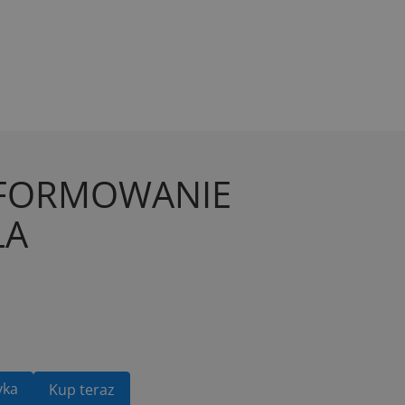
 FORMOWANIE
ŁA
yka
Kup teraz