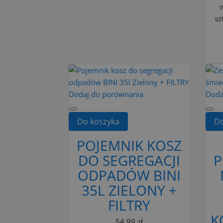
sz
Dodaj do porównania
Doda
Do koszyka
Do
POJEMNIK KOSZ
DO SEGREGACJI
P
ODPADÓW BINI
35L ZIELONY +
FILTRY
K
54,99 zł