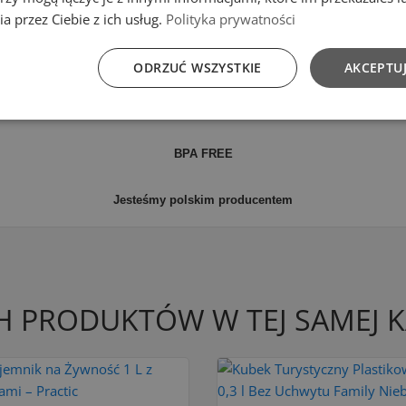
a przez Ciebie z ich usług.
Polityka prywatności
enia jej po skończonej pracy,
ODRZUĆ WSZYSTKIE
AKCEPTUJ
 sposób.
BPA FREE
Jesteśmy polskim producentem
H PRODUKTÓW W TEJ SAMEJ K