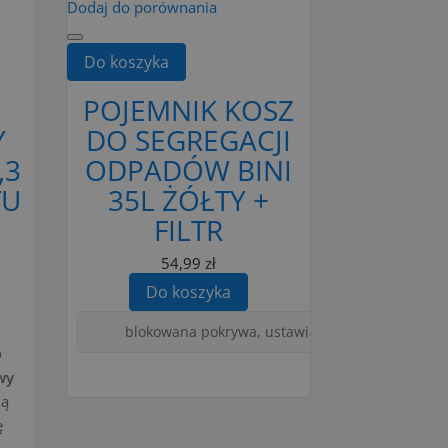
Dodaj do porównania
Do koszyka
POJEMNIK KOSZ
Y
DO SEGREGACJI
,3
ODPADÓW BINI
TU
35L ŻÓŁTY +
FILTR
54,99 zł
Do koszyka
blokowana pokrywa, ustawiane jeden na drugim, 
o
wy
ią
ę