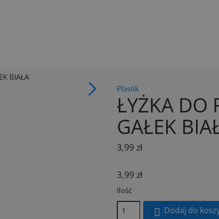
K BIAŁA
Plastik
ŁYŻKA DO
GAŁEK BIA
3,99 zł
3,99 zł
Ilość
Dodaj do kosz
