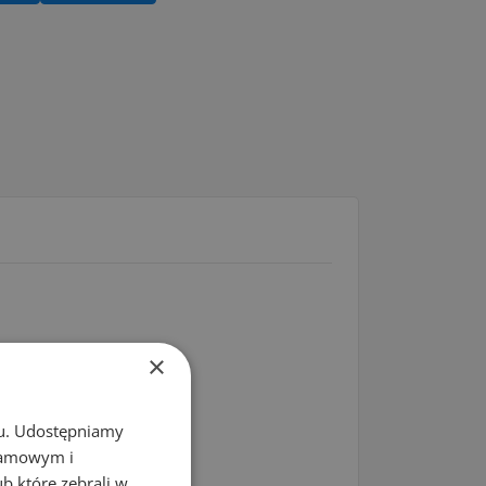
×
chu. Udostępniamy
klamowym i
ub które zebrali w