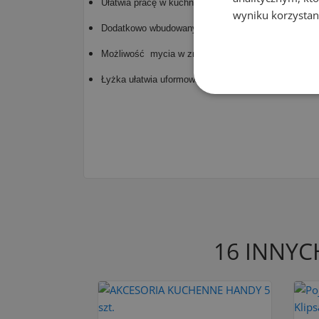
Ułatwia pracę w kuchni,
wyniku korzystani
Dodatkowo wbudowany otwór daje możliwość powiesz
Możliwość mycia w zmywarce,
Łyżka ułatwia uformowanie idealnych gałek w prosty
16 INNYC