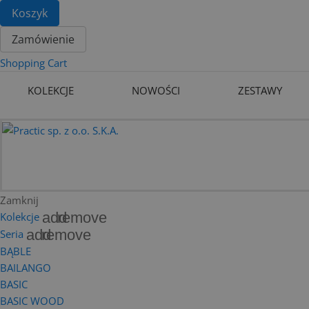
Koszyk
Zamówienie
Shopping Cart
KOLEKCJE
NOWOŚCI
ZESTAWY
Zamknij
add
remove
Kolekcje
add
remove
Seria
BĄBLE
BAILANGO
BASIC
BASIC WOOD