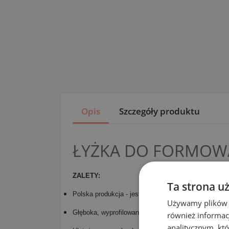
Opis
Szczegóły produktu
ŁYŻKA DO FORMOW
ZALETY:
Ta strona u
Polska produkcja - jesteśmy producentem,
Używamy plików co
Głęboka, wyprofilowana powierzchnia gwarantuje prec
również informac
analitycznym, któ