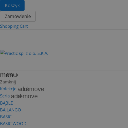
Koszyk
Zamówienie
Shopping Cart
menu
Menu
Zamknij
add
remove
Kolekcje
add
remove
Seria
BĄBLE
BAILANGO
BASIC
BASIC WOOD