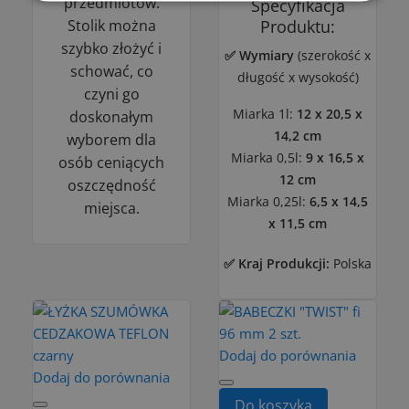
przedmiotów.
Specyfikacja
Stolik można
Produktu:
szybko złożyć i
✅ Wymiary
(szerokość
x
schować, co
długość x wysokość)
czyni go
Miarka 1l:
12 x 20,5 x
doskonałym
14,2 cm
wyborem dla
Miarka 0,5l:
9 x 16,5 x
osób ceniących
12 cm
oszczędność
Miarka 0,25l:
6,5 x 14,5
miejsca.
x 11,5 cm
✅ Kraj Produkcji:
Polska
Dodaj do porównania
Dodaj do porównania
Do koszyka