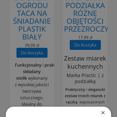
OGRODU
PODZIAŁKA
TACA NA
RÓŻNE
ŚNIADANIE
OBJĘTOŚCI
PLASTIK
PRZEZROCZYST
BIAŁY
17,99 zł
Do koszyka
39,99 zł
Do koszyka
Zestaw miarek
kuchennych
Funkcjonalny
i
praktyczny
składany
Marka Practic | z
stolik
wykonany
podziałką
z wysokiej jakości
Praktyczny
i
elegancki
tworzywa
zestaw trzech miarek
z
sztucznego.
rączką
, wyposażonych
Idealny do
w
wyraźne
codziennego
×
podziałki,
które