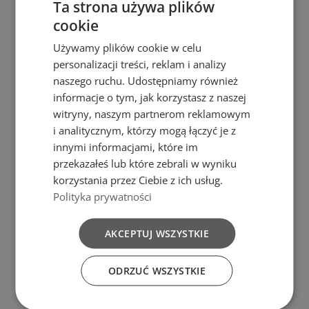
użytku w domu,
Ta strona używa plików
umożliwiają
ogrodzie czy na
cookie
precyzyjne
odmierzanie
tarasie. Jego
składników.
Ten zestaw
Używamy plików cookie w celu
kompaktowe
to
personalizacji treści, reklam i analizy
wymiary (25,5 cm
niezastąpiony
dodatek
naszego ruchu. Udostępniamy również
wysokości, 54 cm
do
każdej
informacje o tym, jak korzystasz z naszej
długości i 35,5
kuchni,
idealny
witryny, naszym partnerom reklamowym
cm szerokości)
do
codziennego
i analitycznym, którzy mogą łączyć je z
sprawiają, że z
użytku
i
przygotowywa
innymi informacjami, które im
łatwością zmieści
nia
różnorodnych
potra
przekazałeś lub które zebrali w wyniku
się w każdej
w.
korzystania przez Ciebie z ich usług.
przestrzeni, a
Polityka prywatności
Dodaj
precyzji
i
wygody
jednocześnie
swojej kuchni
z
zapewni
AKCEPTUJ WSZYSTKIE
naszym
zestawem
wystarczająco
trzech miarek
dużo miejsca na
z
rączką
i
wyraźną
ODRZUĆ WSZYSTKIE
przechowywanie
podziałką!
różnych