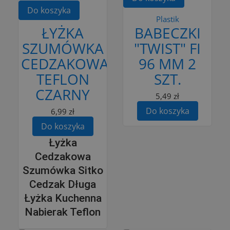
Do koszyka
Plastik
ŁYŻKA
BABECZKI
SZUMÓWKA
"TWIST" FI
CEDZAKOWA
96 MM 2
TEFLON
SZT.
CZARNY
5,49 zł
Do koszyka
6,99 zł
Do koszyka
Łyżka
Cedzakowa
Szumówka Sitko
Cedzak Długa
Łyżka Kuchenna
Nabierak Teflon