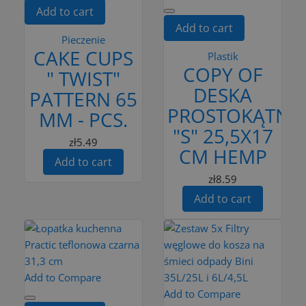
Add to cart
Add to cart
Pieczenie
CAKE CUPS
Plastik
COPY OF
" TWIST"
DESKA
PATTERN 65
PROSTOKĄTNA
MM - PCS.
"S" 25,5X17
zł5.49
CM HEMP
Add to cart
zł8.59
Add to cart
Add to Compare
Add to Compare