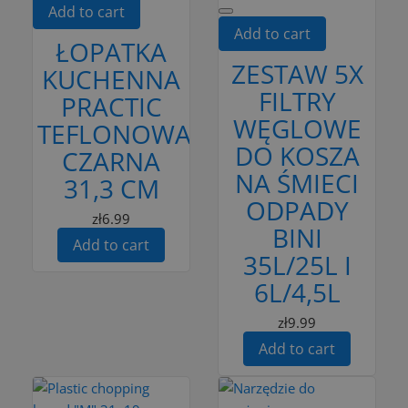
Add to cart
Add to cart
ŁOPATKA
ZESTAW 5X
KUCHENNA
FILTRY
PRACTIC
WĘGLOWE
TEFLONOWA
DO KOSZA
CZARNA
NA ŚMIECI
31,3 CM
ODPADY
zł6.99
BINI
Add to cart
35L/25L I
6L/4,5L
zł9.99
Add to cart