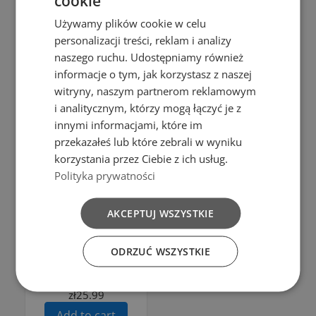
cookie
Używamy plików cookie w celu
Add to Compare
Add to cart
personalizacji treści, reklam i analizy
naszego ruchu. Udostępniamy również
Bąble
Add to cart
informacje o tym, jak korzystasz z naszej
BOWL 3L PP
witryny, naszym partnerom reklamowym
ZESTAW 2X
BLACK
i analitycznym, którzy mogą łączyć je z
MISEK
COLOR
innymi informacjami, które im
KUCHENNYCH
przekazałeś lub które zebrali w wyniku
zł7.99
korzystania przez Ciebie z ich usług.
DURSZLAK
Add to cart
Polityka prywatności
CEDZAK Z
RĄCZKĄ
AKCEPTUJ WSZYSTKIE
CIEMNY
GRAFIT
ODRZUĆ WSZYSTKIE
AKCESORIA
zł25.99
Add to cart