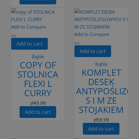
Add to Compare
Add to Compare
Add to cart
Add to cart
Bąble
COPY OF
Bąble
KOMPLET
STOLNICA
DESEK
FLEXI L
ANTYPOŚLIZG
CURRY
S I M ZE
zł49.99
STOJAKIEM
Add to cart
zł59.99
Add to cart