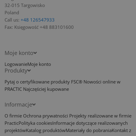
32-015 Targowisko
Poland
Call us:
+48 126547933
Fax:
Księgowość +48 883101600
Moje konto
Logowanie
Moje konto
Produkty
Pytaj o certyfikowane produkty FSC®
Nowości online w
PRACTIC
Najczęściej kupowane
Informacje
O firmie
Ochrona prywatności
Projekty realizowane w firmie
Practic
Polityka cookies
Informacje dotyczące realizowanych
projektów
Katalog produktów
Materiały do pobrania
Kontakt z