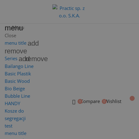
menu
Menu
Close
add
menu title
remove
add
remove
Series
Bailango Line
Basic Plastik
Basic Wood
Bio Beige
Bubble Line
Compare
Wishlist
HANDY
Kosze do
segregacji
test
menu title