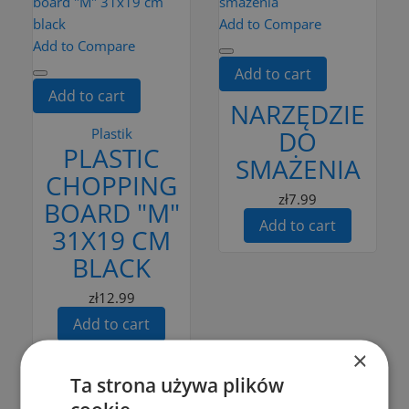
Add to Compare
Add to Compare
Add to cart
Add to cart
NARZĘDZIE
Plastik
DO
PLASTIC
SMAŻENIA
CHOPPING
zł7.99
BOARD "M"
Add to cart
31X19 CM
BLACK
zł12.99
Add to cart
×
Ta strona używa plików
Add to Compare