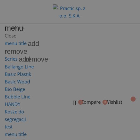
menu
Menu
Close
add
menu title
remove
add
remove
Series
Bailango Line
Basic Plastik
Basic Wood
Bio Beige
Bubble Line
Compare
Wishlist
HANDY
Kosze do
segregacji
test
menu title