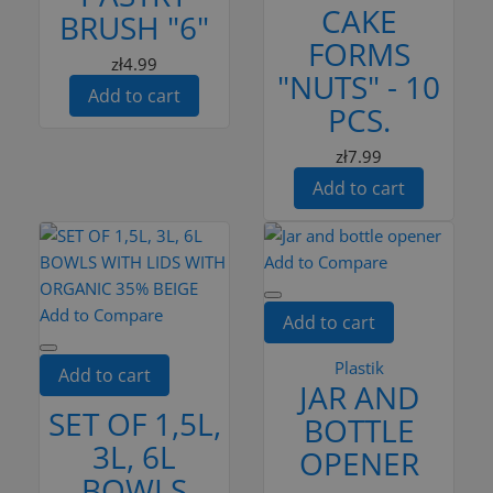
CAKE
BRUSH "6"
FORMS
zł4.99
"NUTS" - 10
Add to cart
PCS.
zł7.99
Add to cart
Add to Compare
Add to Compare
Add to cart
Plastik
Add to cart
JAR AND
SET OF 1,5L,
BOTTLE
3L, 6L
OPENER
BOWLS