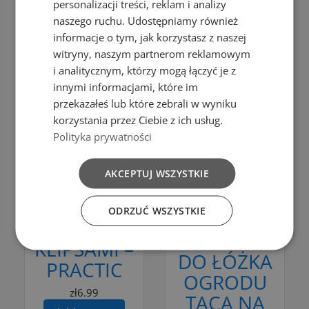
personalizacji treści, reklam i analizy
Add to cart
zł39.99
naszego ruchu. Udostępniamy również
Add to cart
informacje o tym, jak korzystasz z naszej
witryny, naszym partnerom reklamowym
i analitycznym, którzy mogą łączyć je z
innymi informacjami, które im
Add to Compare
przekazałeś lub które zebrali w wyniku
korzystania przez Ciebie z ich usług.
Add to Compare
Add to cart
Polityka prywatności
POJEMNIK
Add to cart
AKCEPTUJ WSZYSTKIE
NA
STOLIK
ŻYWNOŚĆ 1
ODRZUĆ WSZYSTKIE
SKŁADANY
L Z
PRZENOŚNY
KLIPSAMI –
DO ŁÓŻKA
PRACTIC
OGRODU
zł6.99
TACA NA