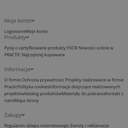
Moje konto
Logowanie
Moje konto
Produkty
Pytaj o certyfikowane produkty FSC®
Nowości online w
PRACTIC
Najczęściej kupowane
Informacje
O firmie
Ochrona prywatności
Projekty realizowane w firmie
Practic
Polityka cookies
Informacje dotyczące realizowanych
projektów
Katalog produktów
Materiały do pobrania
Kontakt z
nami
Mapa strony
Zakupy
Regulamin sklepu internetowego
Zwroty i reklamacje