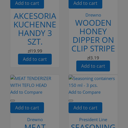
Add to cart
Add to cart
AKCESORIA
Drewno
WOODEN
KUCHENNE
HONEY
HANDY 3
DIPPER ON
SZT.
CLIP STRIPE
zł19.99
zł3.19
Add to cart
Add to cart
Add to Compare
Add to Compare
Add to cart
Add to cart
Drewno
President Line
MEAT
SEASONING