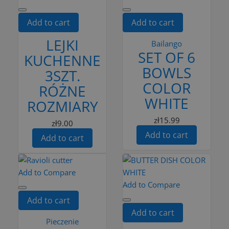
Add to cart
Add to cart
LEJKI
Bailango
SET OF 6
KUCHENNE
BOWLS
3SZT.
COLOR
RÓŻNE
WHITE
ROZMIARY
zł15.99
zł9.00
Add to cart
Add to cart
Add to Compare
Add to Compare
Add to cart
Add to cart
Pieczenie