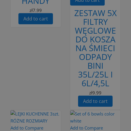
HANDY
zł7.99
ZESTAW 5X
Add to cart
FILTRY
WĘGLOWE
DO KOSZA
NA ŚMIECI
ODPADY
BINI
35L/25L I
6L/4,5L
zł9.99
Add to cart
Add to Compare
Add to Compare