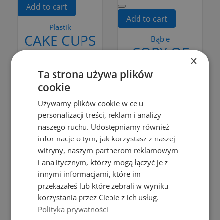
Add to cart
Add to cart
Plastik
CAKE CUPS
Bąble
COPY OF
5 PCS.
×
BOWL 0,75L
zł9.99
Ta strona używa plików
PP BLACK
Add to cart
cookie
COLOR
Używamy plików cookie w celu
zł2.79
personalizacji treści, reklam i analizy
Add to cart
naszego ruchu. Udostępniamy również
informacje o tym, jak korzystasz z naszej
witryny, naszym partnerom reklamowym
i analitycznym, którzy mogą łączyć je z
Add to Compare
Add to Compare
innymi informacjami, które im
przekazałeś lub które zebrali w wyniku
korzystania przez Ciebie z ich usług.
Add to cart
Add to cart
Polityka prywatności
Plastik
Basic plastic