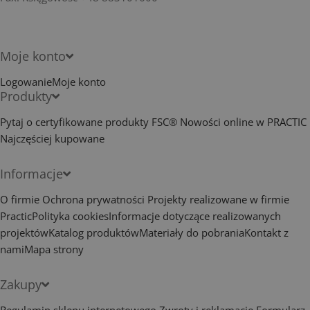
Moje konto
Logowanie
Moje konto
Produkty
Pytaj o certyfikowane produkty FSC®
Nowości online w PRACTIC
Najczęściej kupowane
Informacje
O firmie
Ochrona prywatności
Projekty realizowane w firmie
Practic
Polityka cookies
Informacje dotyczące realizowanych
projektów
Katalog produktów
Materiały do pobrania
Kontakt z
nami
Mapa strony
Zakupy
Regulamin sklepu internetowego
Zwroty i reklamacje
Formularz