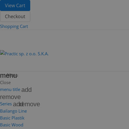
View Cart
Checkout
Shopping Cart
menu
Menu
Close
add
menu title
remove
add
remove
Series
Bailango Line
Basic Plastik
Basic Wood