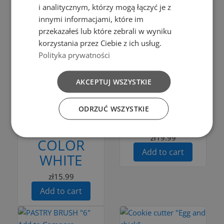
i analitycznym, którzy mogą łączyć je z
Add to cart
innymi informacjami, które im
przekazałeś lub które zebrali w wyniku
Add to Compare
korzystania przez Ciebie z ich usług.
Add to Compare
Polityka prywatności
Add to cart
Add to cart
AKCEPTUJ WSZYSTKIE
SERWATOR
Bailango
DO
ODRZUĆ WSZYSTKIE
SET OF 6
PŁYNÓW
BOWLS
zł19.99
COLOR
Add to cart
WHITE
zł15.99
Add to cart