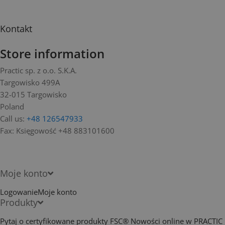
Kontakt
Store information
Practic sp. z o.o. S.K.A.
Targowisko 499A
32-015 Targowisko
Poland
Call us:
+48 126547933
Fax:
Księgowość +48 883101600
Moje konto
Logowanie
Moje konto
Produkty
Pytaj o certyfikowane produkty FSC®
Nowości online w PRACTIC