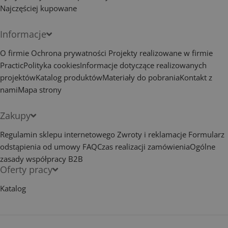
Najczęściej kupowane
Informacje
O firmie
Ochrona prywatności
Projekty realizowane w firmie
Practic
Polityka cookies
Informacje dotyczące realizowanych
projektów
Katalog produktów
Materiały do pobrania
Kontakt z
nami
Mapa strony
Zakupy
Regulamin sklepu internetowego
Zwroty i reklamacje
Formularz
odstąpienia od umowy
FAQ
Czas realizacji zamówienia
Ogólne
zasady współpracy B2B
Oferty pracy
Katalog