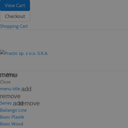
View Cart
Checkout
Shopping Cart
menu
Menu
Close
add
menu title
remove
add
remove
Series
Bailango Line
Basic Plastik
Basic Wood