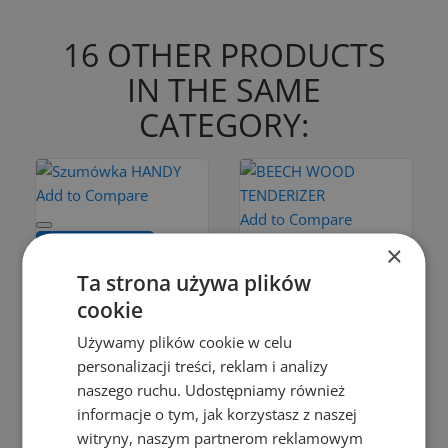
16 OTHER PRODUCTS
IN THE SAME
CATEGORY:
Add to Compare
Add to Compare
Add to cart
×
Add to cart
Ta strona używa plików
SZUMÓWKA
cookie
HANDY
Drewno
BEECH
Używamy plików cookie w celu
zł7.99
WOOD
personalizacji treści, reklam i analizy
Add to cart
naszego ruchu. Udostępniamy również
TENDERIZER
informacje o tym, jak korzystasz z naszej
zł7.99
witryny, naszym partnerom reklamowym