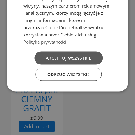
Add to cart
witryny, naszym partnerom reklamowym
Add to Compare
SZTUCIEC
i analitycznym, którzy mogą łączyć je z
innymi informacjami, które im
DO
Add to cart
przekazałeś lub które zebrali w wyniku
KROJENIA
MISKA
korzystania przez Ciebie z ich usług.
Polityka prywatności
MISECZKA Z
zł1.99
Add to cart
RĄCZKĄ 3L
AKCEPTUJ WSZYSTKIE
KUCHENNA
OKRĄGŁA
ODRZUĆ WSZYSTKIE
NA
PRZEKĄSKI
CIEMNY
GRAFIT
zł9.99
Add to cart