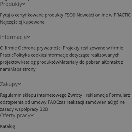
Produkty
Pytaj o certyfikowane produkty FSC®
Nowości online w PRACTIC
Najczęściej kupowane
Informacje
O firmie
Ochrona prywatności
Projekty realizowane w firmie
Practic
Polityka cookies
Informacje dotyczące realizowanych
projektów
Katalog produktów
Materiały do pobrania
Kontakt z
nami
Mapa strony
Zakupy
Regulamin sklepu internetowego
Zwroty i reklamacje
Formularz
odstąpienia od umowy
FAQ
Czas realizacji zamówienia
Ogólne
zasady współpracy B2B
Oferty pracy
Katalog