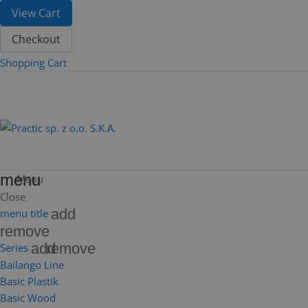
View Cart
Checkout
Shopping Cart
menu
Menu
Close
add
menu title
remove
add
remove
Series
Bailango Line
Basic Plastik
Basic Wood