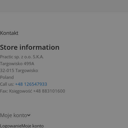
Kontakt
Store information
Practic sp. z o.o. S.K.A.
Targowisko 499A
32-015 Targowisko
Poland
Call us:
+48 126547933
Fax:
Księgowość +48 883101600
Moje konto
Logowanie
Moje konto