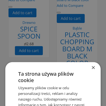
Add to Compare
Add to cart
Add to cart
Drewno
SPICE
Bąble
PLASTIC
SPOON
CHOPPING
zł2.68
BOARD M
Add to cart
BLACK
COLOR
×
zł14.99
Ta strona używa plików
Add to cart
cookie
Używamy plików cookie w celu
personalizacji treści, reklam i analizy
Add to Compare
naszego ruchu. Udostępniamy również
informacje o tym, jak korzystasz z naszej