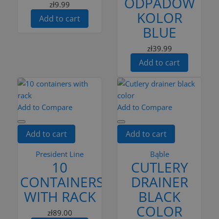
ODPADÓW
zł9.99
KOLOR
Add to cart
BLUE
zł39.99
Add to cart
Add to Compare
Add to Compare
Add to cart
Add to cart
President Line
Bąble
10
CUTLERY
CONTAINERS
DRAINER
WITH RACK
BLACK
COLOR
zł89.00