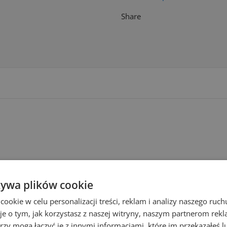
Share
5903456119454
żywa plików cookie
okie w celu personalizacji treści, reklam i analizy naszego ru
je o tym, jak korzystasz z naszej witryny, naszym partnerom re
rzy mogą łączyć je z innymi informacjami, które im przekazałeś l