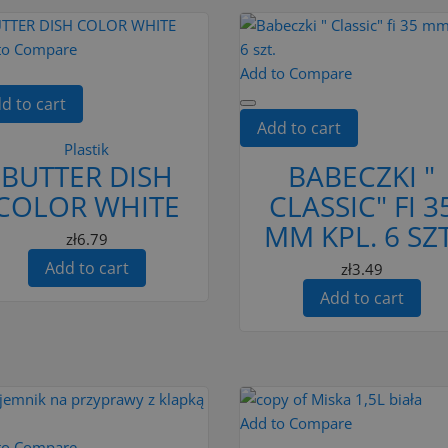
to Compare
Add to Compare
d to cart
Add to cart
Plastik
BUTTER DISH
BABECZKI "
COLOR WHITE
CLASSIC" FI 3
MM KPL. 6 SZT
zł6.79
Add to cart
zł3.49
Add to cart
Add to Compare
to Compare