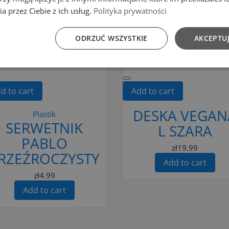
a przez Ciebie z ich usług.
Polityka prywatności
R PRODUCTS IN THE SAME C
ODRZUĆ WSZYSTKIE
AKCEPTUJ
to Compare
Add to Compare
d to cart
Add to cart
DESKA VEGAN
Plastik
SERWETNIK
L SZARA
PABLO
zł19.99
RZEŹROCZYSTY
Add to cart
zł4.99
Add to cart