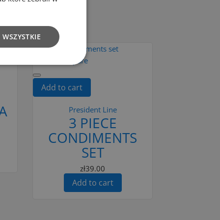
ATEGORY:
 WSZYSTKIE
Add to Compare
Add to cart
A
President Line
3 PIECE
CONDIMENTS
SET
zł39.00
Add to cart