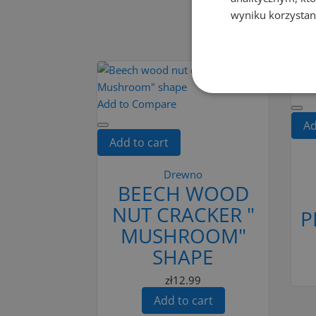
wyniku korzystani
16 OTHE
Add 
Add to Compare
Ad
Add to cart
Drewno
BEECH WOOD
NUT CRACKER "
P
MUSHROOM"
SHAPE
zł12.99
Add to cart