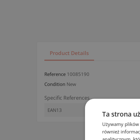
Product Details
Reference
10085190
Condition
New
Specific References
EAN13
Ta strona u
Używamy plików co
również informac
analitycznym, któ