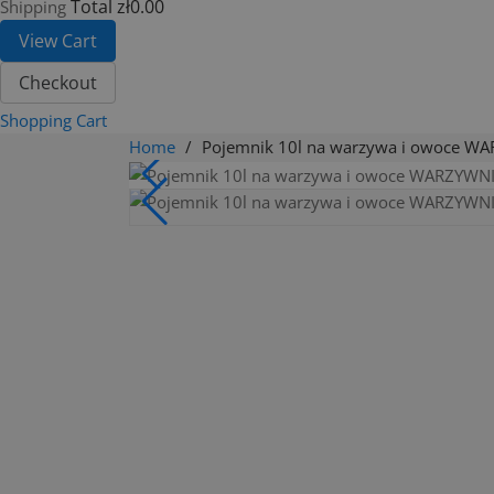
Total
zł0.00
Shipping
View Cart
Checkout
Shopping Cart
Home
Pojemnik 10l na warzywa i owoce W