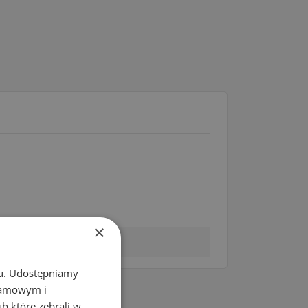
×
chu. Udostępniamy
klamowym i
ub które zebrali w