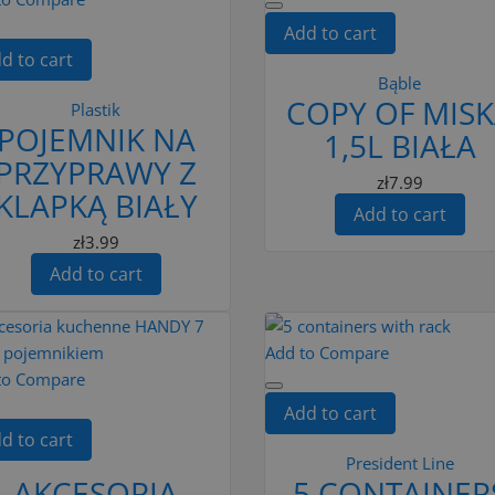
Add to cart
d to cart
Bąble
COPY OF MIS
Plastik
POJEMNIK NA
1,5L BIAŁA
PRZYPRAWY Z
zł7.99
KLAPKĄ BIAŁY
Add to cart
zł3.99
Add to cart
Add to Compare
to Compare
Add to cart
d to cart
President Line
AKCESORIA
5 CONTAINER