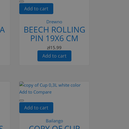
Add to cart
Drewno
KA
BEECH ROLLING
PIN 19X6 CM
zł15.99
Add to cart
Add to Compare
Add to cart
Bailango
S
COPY OF CUP