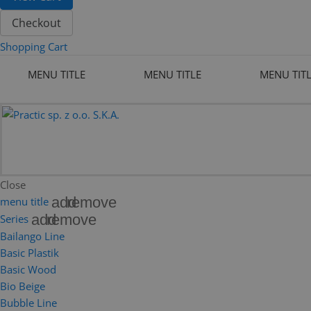
Checkout
Shopping Cart
MENU TITLE
MENU TITLE
MENU TIT
Close
add
remove
menu title
add
remove
Series
Bailango Line
Basic Plastik
Basic Wood
Bio Beige
Bubble Line