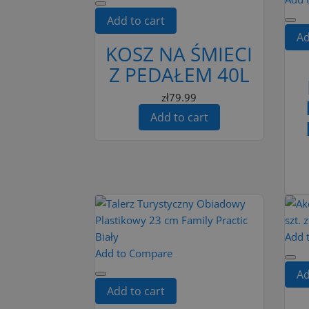
Add to cart
Ad
KOSZ NA ŚMIECI
Z PEDAŁEM 40L
zł79.99
Add to cart
Add 
Add to Compare
Ad
Add to cart