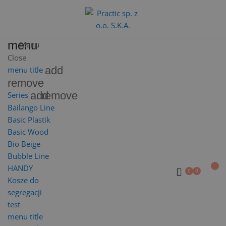
menu
Menu
Close
add
menu title
remove
add
remove
Series
Bailango Line
Basic Plastik
Basic Wood
Bio Beige
Bubble Line
HANDY
Kosze do
segregacji
test
menu title