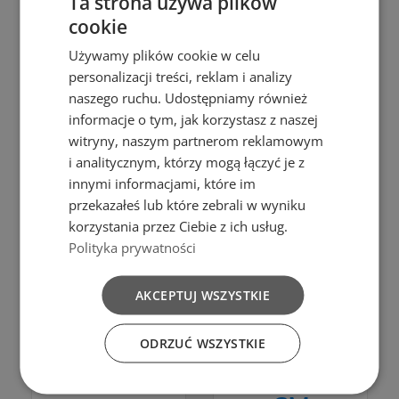
FORMS
Ta strona używa plików
TOWEL
cookie
"NUTS" - 10
HOLDER
PCS.
Używamy plików cookie w celu
zł19.99
personalizacji treści, reklam i analizy
zł7.99
Add to cart
naszego ruchu. Udostępniamy również
Add to cart
informacje o tym, jak korzystasz z naszej
witryny, naszym partnerom reklamowym
i analitycznym, którzy mogą łączyć je z
innymi informacjami, które im
Add to Compare
przekazałeś lub które zebrali w wyniku
Add to Compare
korzystania przez Ciebie z ich usług.
Add to cart
Polityka prywatności
Add to cart
Drewno
AKCEPTUJ WSZYSTKIE
BEECH
Plastik
DESKA
WOOD
ODRZUĆ WSZYSTKIE
PROSTOKĄTNA
PIZZA
"L" 38X24
ROLLING