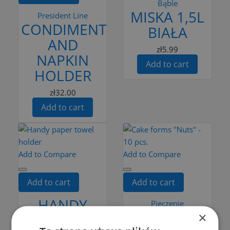
Bąble
MISKA 1,5L
President Line
CONDIMENTS
BIAŁA
AND
zł5.99
NAPKIN
Add to cart
HOLDER
zł32.00
Add to cart
Add to Compare
Add to Compare
Add to cart
Add to cart
HANDY
Pieczenie
CAKE
×
PAPER