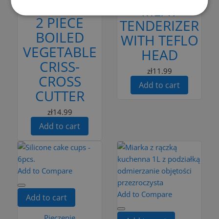
MEAT
Plastik
2 PIECE
TENDERIZER
BOILED
WITH TEFLO
VEGETABLE
HEAD
CRISS-
zł11.99
CROSS
Add to cart
CUTTER
zł14.99
Add to cart
Add to Compare
Add to Compare
Add to cart
Pieczenie