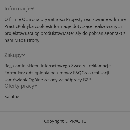
Informacje
O firmie
Ochrona prywatności
Projekty realizowane w firmie
Practic
Polityka cookies
Informacje dotyczące realizowanych
projektów
Katalog produktów
Materiały do pobrania
Kontakt z
nami
Mapa strony
Zakupy
Regulamin sklepu internetowego
Zwroty i reklamacje
Formularz odstąpienia od umowy
FAQ
Czas realizacji
zamówienia
Ogólne zasady współpracy B2B
Oferty pracy
Katalog
Copyright © PRACTIC