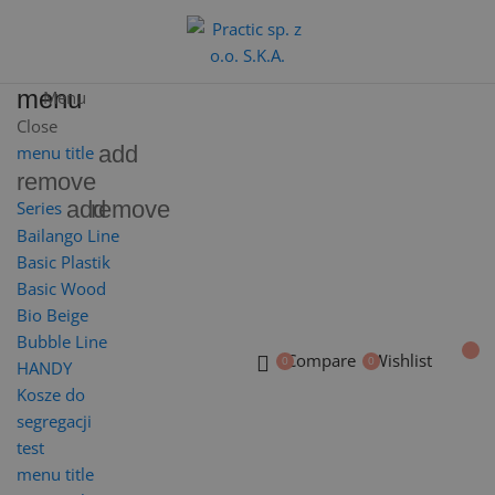
menu
Menu
Close
add
menu title
remove
add
remove
Series
Bailango Line
Basic Plastik
Basic Wood
Bio Beige
Bubble Line
Compare
Wishlist
HANDY
Kosze do
segregacji
test
menu title