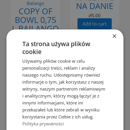
Bailango
NA DANIE
COPY OF
zł5.00
BOWL 0,75
Add to cart
L BAILANGO
×
WHITE
Ta strona używa plików
COLOR
cookie
zł6.99
Używamy plików cookie w celu
Add to cart
personalizacji treści, reklam i analizy
naszego ruchu. Udostępniamy również
informacje o tym, jak korzystasz z naszej
witryny, naszym partnerom reklamowym
i analitycznym, którzy mogą łączyć je z
Add to Compare
innymi informacjami, które im
Add to Compare
przekazałeś lub które zebrali w wyniku
Add to cart
korzystania przez Ciebie z ich usług.
Add to cart
ŁYŻKA
Polityka prywatności