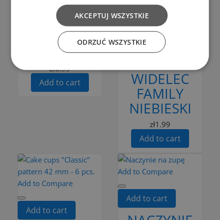
ZESTAW
SZUMÓWKA
SZTUĆCÓW
AKCEPTUJ WSZYSTKIE
CEDZAKOWA
TURYSTYCZNY
TEFLON
ODRZUĆ WSZYSTKIE
PLASTIKOWY
CZARNY
ŁYŻKA NÓŻ
zł6.99
WIDELEC
Add to cart
FAMILY
NIEBIESKI
zł1.99
Add to cart
Add to Compare
Add to Compare
Add to cart
Add to cart
NACZYNIE