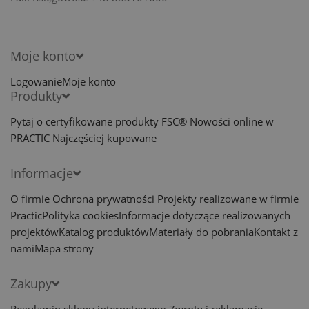
Moje konto
Logowanie
Moje konto
Produkty
Pytaj o certyfikowane produkty FSC®
Nowości online w
PRACTIC
Najczęściej kupowane
Informacje
O firmie
Ochrona prywatności
Projekty realizowane w firmie
Practic
Polityka cookies
Informacje dotyczące realizowanych
projektów
Katalog produktów
Materiały do pobrania
Kontakt z
nami
Mapa strony
Zakupy
Regulamin sklepu internetowego
Zwroty i reklamacje