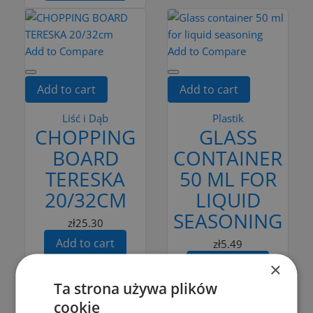
Add to Compare
Add to Compare
Add to cart
Add to cart
Liść i Dąb
Plastik
CHOPPING
GLASS
BOARD
CONTAINER
TERESKA
50 ML FOR
20/32CM
LIQUID
SEASONING
zł25.30
Add to cart
zł5.49
Add to cart
×
Ta strona używa plików
cookie