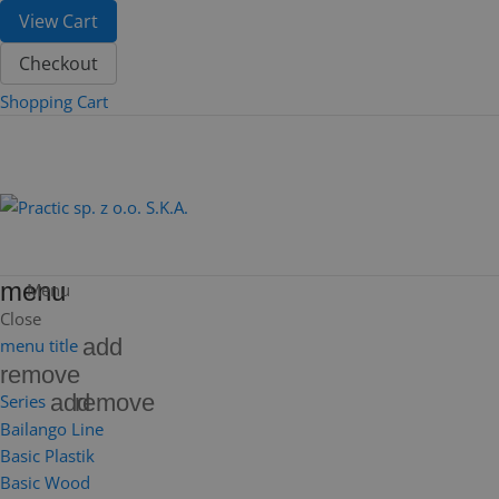
View Cart
Checkout
Shopping Cart
menu
Menu
Close
add
menu title
remove
add
remove
Series
Bailango Line
Basic Plastik
Basic Wood