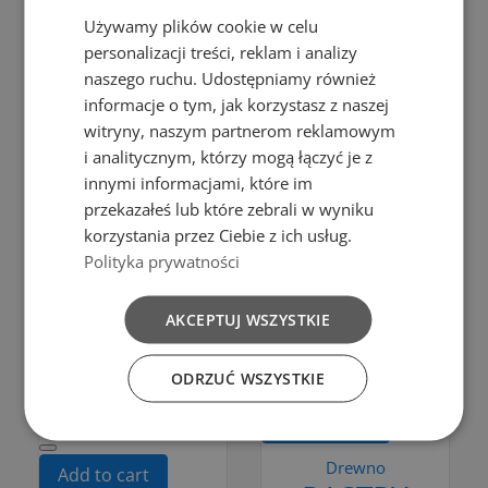
Add to Compare
Add to Compare
Używamy plików cookie w celu
personalizacji treści, reklam i analizy
naszego ruchu. Udostępniamy również
Add to cart
Add to cart
informacje o tym, jak korzystasz z naszej
Bąble
Bąble
witryny, naszym partnerom reklamowym
SMART
BOWL 6L PP
i analitycznym, którzy mogą łączyć je z
BUTTER
BLACK
innymi informacjami, które im
przekazałeś lub które zebrali w wyniku
DISH BLACK
COLOR
korzystania przez Ciebie z ich usług.
zł59.00
zł9.99
Polityka prywatności
Add to cart
Add to cart
AKCEPTUJ WSZYSTKIE
Add to Compare
ODRZUĆ WSZYSTKIE
Add to Compare
Add to cart
Drewno
Add to cart