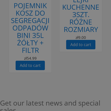
POJEMNIK
KUCHENNE
KOSZ DO
3SZT.
SEGREGACJI
RÓŻNE
ODPADÓW
ROZMIARY
BINI 35L
zł9.00
ŻÓŁTY +
Add to cart
FILTR
zł54.99
Add to cart
Get our latest news and special
sales