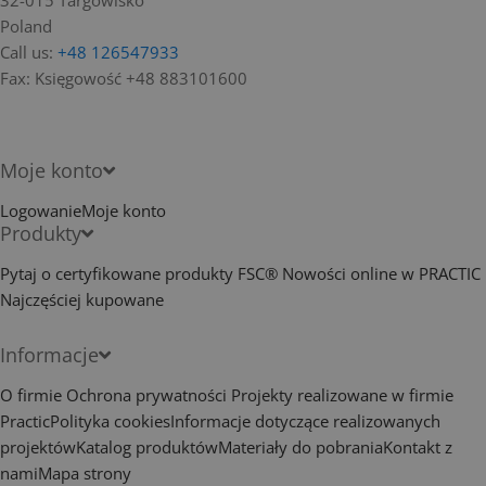
Poland
Call us:
+48 126547933
Fax:
Księgowość +48 883101600
Moje konto
Logowanie
Moje konto
Produkty
Pytaj o certyfikowane produkty FSC®
Nowości online w PRACTIC
Najczęściej kupowane
Informacje
O firmie
Ochrona prywatności
Projekty realizowane w firmie
Practic
Polityka cookies
Informacje dotyczące realizowanych
projektów
Katalog produktów
Materiały do pobrania
Kontakt z
nami
Mapa strony