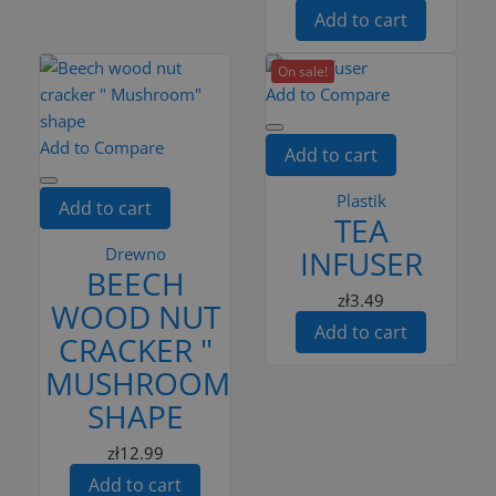
Add to cart
On sale!
Add to Compare
Add to Compare
Add to cart
Plastik
Add to cart
TEA
Drewno
INFUSER
BEECH
zł3.49
WOOD NUT
Add to cart
CRACKER "
MUSHROOM"
SHAPE
zł12.99
Add to cart