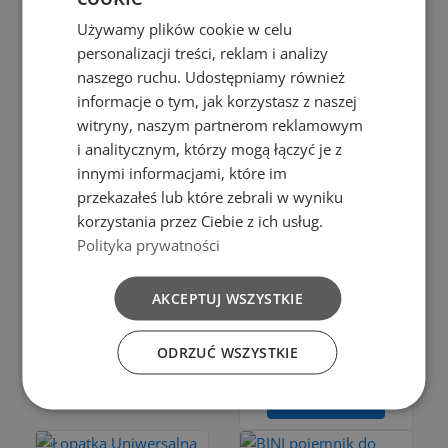
Add to cart
Używamy plików cookie w celu
Bąble
personalizacji treści, reklam i analizy
Add to cart
SQUARE
naszego ruchu. Udostępniamy również
MISKA
SINK MAT
informacje o tym, jak korzystasz z naszej
OBIADOWA
witryny, naszym partnerom reklamowym
BLACK
i analitycznym, którzy mogą łączyć je z
NACZYNIE
COLOR
innymi informacjami, które im
TURYSTYCZNE
przekazałeś lub które zebrali w wyniku
zł7.00
NA ZUPĘ
korzystania przez Ciebie z ich usług.
Add to cart
PLASTIKOWA
Polityka prywatności
0,5 L
AKCEPTUJ WSZYSTKIE
FAMILY
NIEBIESKI
ODRZUĆ WSZYSTKIE
zł2.99
Add to cart