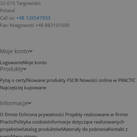
32-015 Targowisko
Poland
Call us:
+48 126547933
Fax:
Księgowość +48 883101600
Moje konto
Logowanie
Moje konto
Produkty
Pytaj o certyfikowane produkty FSC®
Nowości online w PRACTIC
Najczęściej kupowane
Informacje
O firmie
Ochrona prywatności
Projekty realizowane w firmie
Practic
Polityka cookies
Informacje dotyczące realizowanych
projektów
Katalog produktów
Materiały do pobrania
Kontakt z
nami
Mapa strony