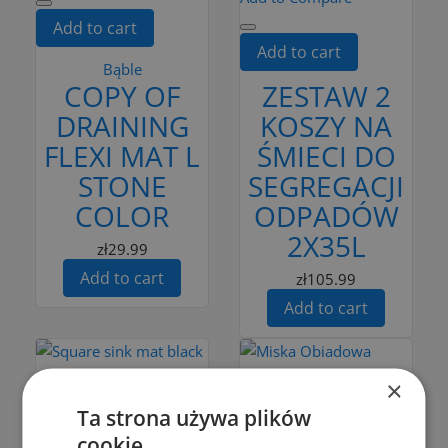
Add to cart
Add to cart
Bąble
COPY OF
ZESTAW 2
DRAINING
KOSZY NA
FLEXI MAT L
ŚMIECI DO
STONE
SEGREGACJI
COLOR
ODPADÓW
2X35L
zł29.99
Add to cart
zł105.99
Add to cart
×
Add to Compare
Ta strona używa plików
cookie
Add to Compare