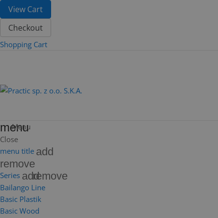
View Cart
Checkout
Shopping Cart
menu
Menu
Close
add
menu title
remove
add
remove
Series
Bailango Line
Basic Plastik
Basic Wood