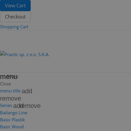
View Cart
Checkout
Shopping Cart
menu
Menu
Close
add
menu title
remove
add
remove
Series
Bailango Line
Basic Plastik
Basic Wood