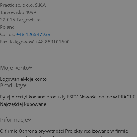
Practic sp. z o.o. S.K.A.
Targowisko 499A
32-015 Targowisko
Poland
Call us:
+48 126547933
Fax:
Księgowość +48 883101600
Moje konto
Logowanie
Moje konto
Produkty
Pytaj o certyfikowane produkty FSC®
Nowości online w PRACTIC
Najczęściej kupowane
Informacje
O firmie
Ochrona prywatności
Projekty realizowane w firmie