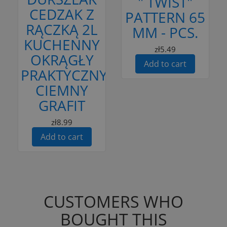
" TWIST"
CEDZAK Z
PATTERN 65
RĄCZKĄ 2L
MM - PCS.
KUCHENNY
zł5.49
OKRĄGŁY
Add to cart
PRAKTYCZNY
CIEMNY
GRAFIT
zł8.99
Add to cart
CUSTOMERS WHO
BOUGHT THIS