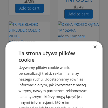
zł7.99
zł3.49
Add to cart
Add to cart
Add to Compare
Add to Compare
×
Add to cart
Ta strona używa plików
Add to cart
DESKA
cookie
Plastik
PROSTOKĄTNA
Używamy plików cookie w celu
TRIPLE
"M" SZARA
personalizacji treści, reklam i analizy
BLADED
naszego ruchu. Udostępniamy również
zł12.99
SHREDDER
informacje o tym, jak korzystasz z naszej
Add to cart
witryny, naszym partnerom reklamowym
COLOR
i analitycznym, którzy mogą łączyć je z
WHITE
innymi informacjami, które im
przekazałeś lub które zebrali w wyniku