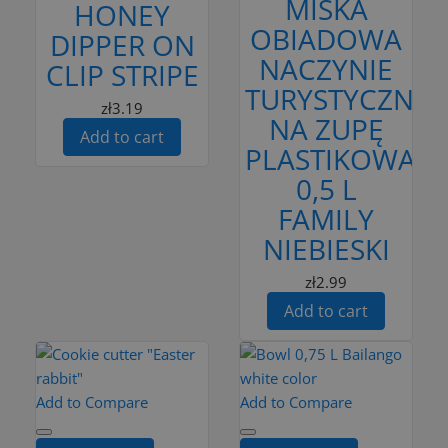
MISKA
HONEY
OBIADOWA
DIPPER ON
NACZYNIE
CLIP STRIPE
TURYSTYCZNE
zł3.19
NA ZUPĘ
Add to cart
PLASTIKOWA
0,5 L
FAMILY
NIEBIESKI
zł2.99
Add to cart
Add to Compare
Add to Compare