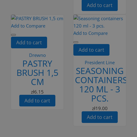
Add to cart
Add to Compare
Add to Compare
Add to cart
Add to cart
Drewno
PASTRY
President Line
SEASONING
BRUSH 1,5
CONTAINERS
CM
120 ML - 3
zł6.15
PCS.
Add to cart
zł19.00
Add to cart