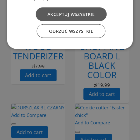
AKCEPTUJ WSZYSTKIE
Add to cart
Add to cart
Drewno
Bąble
ODRZUĆ WSZYSTKIE
BEECH
PLASTIC
WOOD
CHOPPING
TENDERIZER
BOARD L
BLACK
zł7.99
COLOR
Add to cart
zł19.99
Add to cart
Add to Compare
Add to Compare
Add to cart
Add to cart