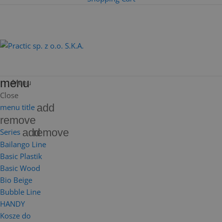
menu
Menu
Close
add
menu title
remove
add
remove
Series
Bailango Line
Basic Plastik
Basic Wood
Bio Beige
Bubble Line
HANDY
Kosze do