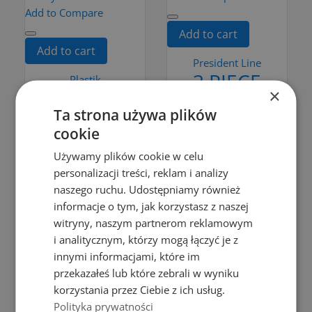
Add to Compare
Add to cart
Add to cart
President Line
3 PIECE
Plastik
×
DESKA
CONDIMENTS
Ta strona używa plików
PROSTOKĄTNA
SET
cookie
"L" 38X24
zł39.00
CM
Używamy plików cookie w celu
Add to cart
personalizacji treści, reklam i analizy
KOSMOS
naszego ruchu. Udostępniamy również
CZARNY
informacje o tym, jak korzystasz z naszej
witryny, naszym partnerom reklamowym
zł19.99
i analitycznym, którzy mogą łączyć je z
Add to cart
innymi informacjami, które im
przekazałeś lub które zebrali w wyniku
korzystania przez Ciebie z ich usług.
Polityka prywatności
Add to Compare
Add to Compare