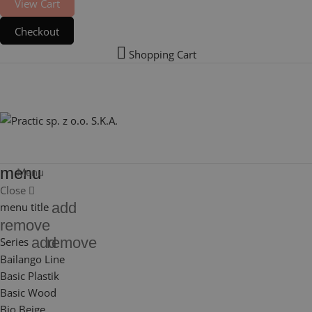
View Cart
Checkout
Shopping Cart
menu
Menu
Close
add
menu title
remove
add
remove
Series
Bailango Line
Basic Plastik
Basic Wood
Bio Beige