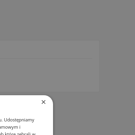
×
chu. Udostępniamy
klamowym i
ub które zebrali w