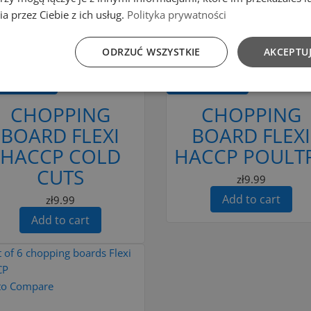
a przez Ciebie z ich usług.
Polityka prywatności
to Compare
Add to Compare
ODRZUĆ WSZYSTKIE
AKCEPTUJ
d to cart
Add to cart
CHOPPING
CHOPPING
BOARD FLEXI
BOARD FLEXI
HACCP COLD
HACCP POULT
CUTS
zł9.99
Add to cart
zł9.99
Add to cart
to Compare