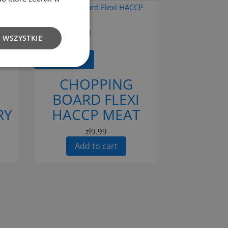
Add to Compare
 WSZYSTKIE
Add to cart
CHOPPING
BOARD FLEXI
RY
HACCP MEAT
zł9.99
Add to cart