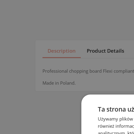
Description
Product Details
Professional chopping board Flexi compliant
Made in Poland.
Ta strona u
Używamy plików co
również informac
analitycznym, któ