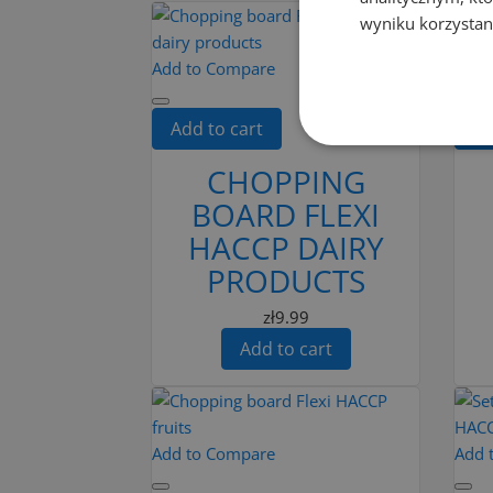
wyniku korzystani
Add to Compare
Add 
Add to cart
Ad
CHOPPING
BOARD FLEXI
HACCP DAIRY
PRODUCTS
zł9.99
Add to cart
Add to Compare
Add 