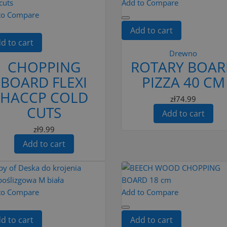
Add to Compare
to Compare
Add to cart
d to cart
Drewno
CHOPPING
ROTARY BOAR
BOARD FLEXI
PIZZA 40 CM
HACCP COLD
zł74.99
CUTS
Add to cart
zł9.99
Add to cart
to Compare
Add to Compare
d to cart
Add to cart