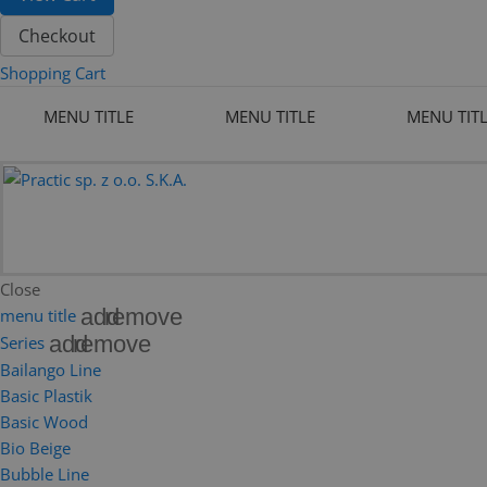
Checkout
Shopping Cart
MENU TITLE
MENU TITLE
MENU TIT
Close
add
remove
menu title
add
remove
Series
Bailango Line
Basic Plastik
Basic Wood
Bio Beige
Bubble Line