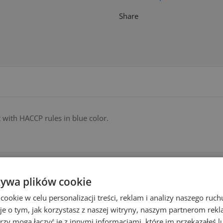
Share
 with HACCP rules in blue color.
żywa plików cookie
YOU MIGHT ALSO LIKE
okie w celu personalizacji treści, reklam i analizy naszego ru
je o tym, jak korzystasz z naszej witryny, naszym partnerom re
rzy mogą łączyć je z innymi informacjami, które im przekazałeś l