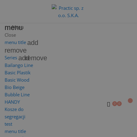
menu
Menu
Close
add
menu title
remove
add
remove
Series
Bailango Line
Basic Plastik
Basic Wood
Bio Beige
Bubble Line
HANDY
Kosze do
segregacji
test
menu title