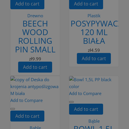
Add to cart
Add to cart
Drewno
Plastik
BEECH
POSYPYWACZK
WOOD
120 ML
ROLLING
BIAŁA
PIN SMALL
zł4.59
Add to cart
zł9.99
Add to cart
Add to Compare
Add to Compare
Add to cart
Add to cart
Bąble
BOWL 1,5L
Bąble