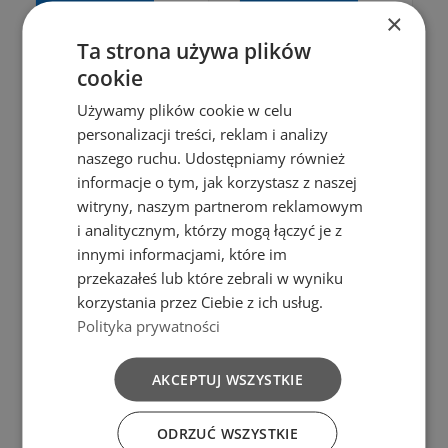
Add to cart
×
Plastik
Ta strona używa plików
BAG CLIPS
Bąble
cookie
COPY OF
LARGE 5
BOWL 1,5L
Używamy plików cookie w celu
PCS.
personalizacji treści, reklam i analizy
PP BLACK
zł7.00
naszego ruchu. Udostępniamy również
COLOR
Add to cart
informacje o tym, jak korzystasz z naszej
witryny, naszym partnerom reklamowym
zł5.99
i analitycznym, którzy mogą łączyć je z
Add to cart
innymi informacjami, które im
przekazałeś lub które zebrali w wyniku
korzystania przez Ciebie z ich usług.
Add to Compare
Polityka prywatności
Add to Compare
Add to cart
AKCEPTUJ WSZYSTKIE
Add to cart
AKCESORIA
KUCHENNE
Plastik
ODRZUĆ WSZYSTKIE