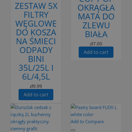
ZESTAW 5X
OKRĄGŁA
FILTRY
MATA DO
WĘGLOWE
ZLEWU
DO KOSZA
BIAŁA
NA ŚMIECI
zł7.00
ODPADY
Add to cart
BINI
35L/25L I
6L/4,5L
zł9.99
Add to cart
Add to Compare