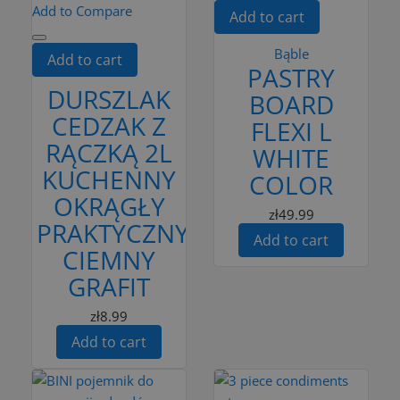
Add to Compare
Add to cart
Bąble
Add to cart
PASTRY
DURSZLAK
BOARD
CEDZAK Z
FLEXI L
RĄCZKĄ 2L
WHITE
KUCHENNY
COLOR
OKRĄGŁY
zł49.99
PRAKTYCZNY
Add to cart
CIEMNY
GRAFIT
zł8.99
Add to cart