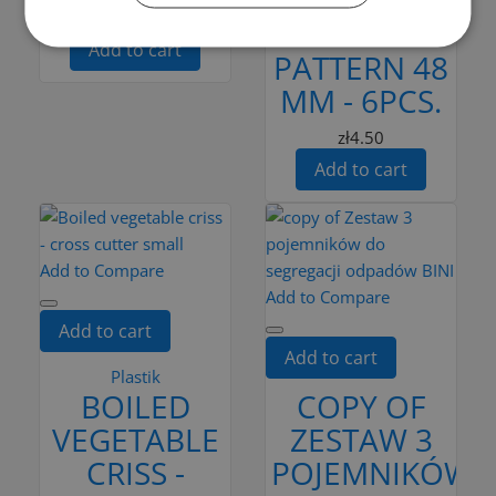
CAKE CUPS
zł29.99
" TWIST"
Add to cart
PATTERN 48
MM - 6PCS.
zł4.50
Add to cart
Add to Compare
Add to Compare
Add to cart
Add to cart
Plastik
BOILED
COPY OF
VEGETABLE
ZESTAW 3
CRISS -
POJEMNIKÓW