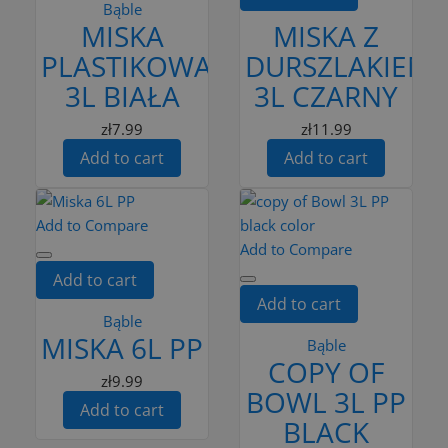
Bąble
MISKA
MISKA Z
PLASTIKOWA
DURSZLAKIEM
3L BIAŁA
3L CZARNY
zł7.99
zł11.99
Add to cart
Add to cart
Add to Compare
Add to Compare
Add to cart
Add to cart
Bąble
MISKA 6L PP
Bąble
COPY OF
zł9.99
BOWL 3L PP
Add to cart
BLACK