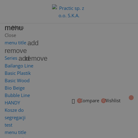
menu
Menu
Close
add
menu title
remove
add
remove
Series
Bailango Line
Basic Plastik
Basic Wood
Bio Beige
Bubble Line
Compare
Wishlist
HANDY
Kosze do
segregacji
test
menu title