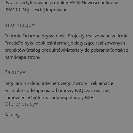
Pytaj o certyfikowane produkty FSC®
Nowości online w
PRACTIC
Najczęściej kupowane
Informacje
O firmie
Ochrona prywatności
Projekty realizowane w firmie
Practic
Polityka cookies
Informacje dotyczące realizowanych
projektów
Katalog produktów
Materiały do pobrania
Kontakt z
nami
Mapa strony
Zakupy
Regulamin sklepu internetowego
Zwroty i reklamacje
Formularz odstąpienia od umowy
FAQ
Czas realizacji
zamówienia
Ogólne zasady współpracy B2B
Oferty pracy
Katalog