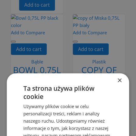
Add to cart
Add to Compare
Add to Compare
Add to cart
Add to cart
Bąble
Plastik
BOWL 0,75L
COPY OF
PP BLACK
MISKA 0,75L
×
COLOR
PP BIAŁY
Ta strona używa plików
cookie
zł3.99
zł2.79
Używamy plików cookie w celu
Add to cart
Add to cart
personalizacji treści, reklam i analizy
naszego ruchu. Udostępniamy również
informacje o tym, jak korzystasz z naszej
Add to Compare
Add to Compare
witryny, naszym partnerom reklamowym