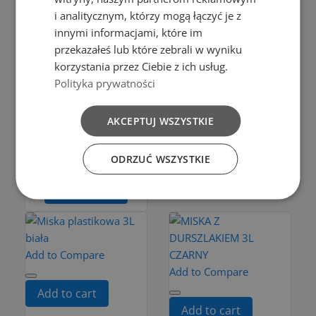
i analitycznym, którzy mogą łączyć je z
innymi informacjami, które im
Add to cart
Add to cart
przekazałeś lub które zebrali w wyniku
Bailango
Bąble
korzystania przez Ciebie z ich usług.
BOWL 0,75
COPY OF
Polityka prywatności
L BAILANGO
MISKA 1,5L
WHITE
BIAŁA
AKCEPTUJ WSZYSTKIE
COLOR
zł7.99
ODRZUĆ WSZYSTKIE
Add to cart
zł3.49
Add to cart
Add to Compare
Add to Compare
Add to cart
Add to cart