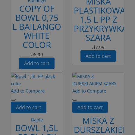
MISKA
Bailango
COPY OF
PLASTIKOWA
BOWL 0,75
1,5 L PP Z
L BAILANGO
PRZYKRYWKĄ
WHITE
SZARA
COLOR
zł7.99
zł6.99
Add to cart
Add to cart
Add to Compare
Add to Compare
Add to cart
Add to cart
MISKA Z
Bąble
BOWL 1,5L
DURSZLAKIEM