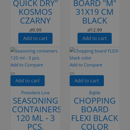
QUICK DRY"
BOARD "M"
KOSMOS
31X19 CM
CZARNY
BLACK
zł9.99
zł12.99
Add to cart
Add to cart
Add to Compare
Add to Compare
Add to cart
Add to cart
President Line
Bąble
SEASONING
CHOPPING
CONTAINERS
BOARD
120 ML - 3
FLEXI BLACK
PCS.
COLOR