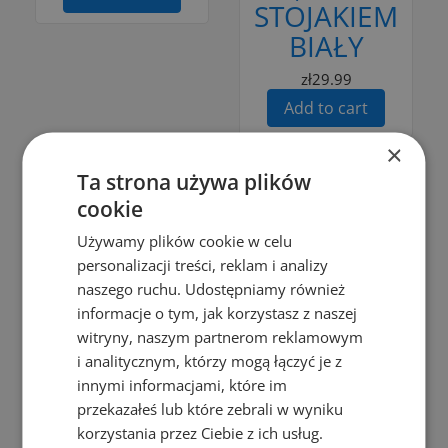
STOJAKIEM
BIAŁY
zł29.99
Add to cart
×
Ta strona używa plików
Add to Compare
Add to Compare
cookie
Używamy plików cookie w celu
Add to cart
Add to cart
personalizacji treści, reklam i analizy
naszego ruchu. Udostępniamy również
Pieczenie
Liść i Dąb
informacje o tym, jak korzystasz z naszej
CAKE CUPS
CHOPPING
witryny, naszym partnerom reklamowym
" TWIST"
BOARD
i analitycznym, którzy mogą łączyć je z
PATTERN 65
TERESKA
innymi informacjami, które im
MM - PCS.
20/32CM
przekazałeś lub które zebrali w wyniku
korzystania przez Ciebie z ich usług.
zł5.49
zł25.30