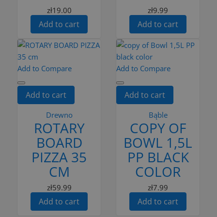
zł19.00
zł9.99
Add to cart
Add to cart
Add to Compare
Add to Compare
Add to cart
Add to cart
Drewno
Bąble
ROTARY
COPY OF
BOARD
BOWL 1,5L
PIZZA 35
PP BLACK
CM
COLOR
zł59.99
zł7.99
Add to cart
Add to cart