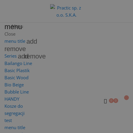
menu
Menu
Close
add
menu title
remove
add
remove
Series
Bailango Line
Basic Plastik
Basic Wood
Bio Beige
Bubble Line
HANDY
Kosze do
segregacji
test
menu title