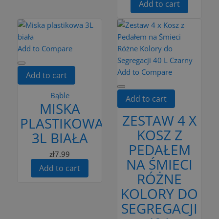
Add to cart
Add to Compare
Add to Compare
Add to cart
Bąble
Add to cart
MISKA
ZESTAW 4 X
PLASTIKOWA
KOSZ Z
3L BIAŁA
PEDAŁEM
zł7.99
NA ŚMIECI
Add to cart
RÓŻNE
KOLORY DO
SEGREGACJI