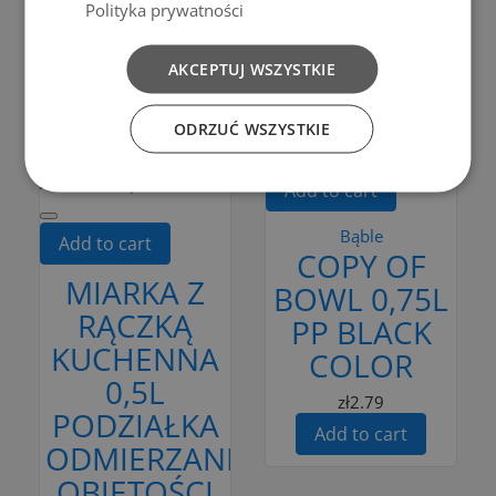
Polityka prywatności
Add to cart
Add to cart
AKCEPTUJ WSZYSTKIE
ODRZUĆ WSZYSTKIE
Add to Compare
Add to Compare
Add to cart
Bąble
Add to cart
COPY OF
MIARKA Z
BOWL 0,75L
RĄCZKĄ
PP BLACK
KUCHENNA
COLOR
0,5L
zł2.79
PODZIAŁKA
Add to cart
ODMIERZANIE
OBJĘTOŚCI