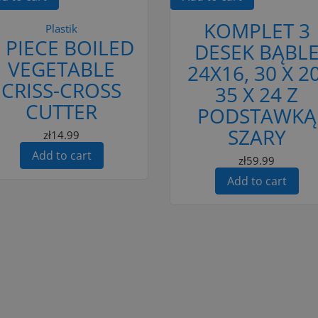
KOMPLET 3
Plastik
 PIECE BOILED
DESEK BĄBL
VEGETABLE
24X16, 30 X 20
CRISS-CROSS
35 X 24 Z
CUTTER
PODSTAWKĄ
SZARY
zł14.99
Add to cart
zł59.99
Add to cart