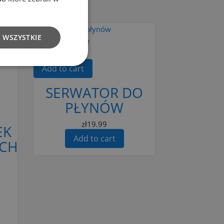
 WSZYSTKIE
Add to Compare
Add to cart
SERWATOR DO
PŁYNÓW
zł19.99
EK
Add to cart
CH