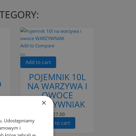
ATEGORY:
Add to Compare
Add to cart
POJEMNIK 10L
O
NA WARZYWA I
OWOCE
×
WARZYWNIAK
zł27.00
chu. Udostępniamy
Add to cart
klamowym i
ub które zebrali w