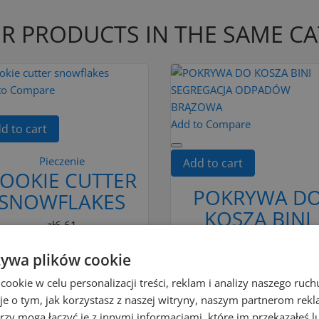
R PRODUCTS IN THE SAME C
to Compare
Add to Compare
d to cart
Pieczenie
Add to cart
OOKIE CUTTER
POKRYWA D
SNOWFLAKES
KOSZA BINI
zł6.61
SEGREGACJA
Add to cart
ODPADÓW
żywa plików cookie
BRĄZOWA
okie w celu personalizacji treści, reklam i analizy naszego ru
je o tym, jak korzystasz z naszej witryny, naszym partnerom re
zł9.99
rzy mogą łączyć je z innymi informacjami, które im przekazałeś l