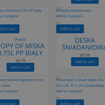
to Compare
Add to Compare
d to cart
Add to cart
DESKA
Plastik
OPY OF MISKA
ŚNIADANIOW
0,75L PP BIAŁY
zł7.99
zł2.79
Add to cart
Add to cart
to Compare
Add to Compare
d to cart
Add to cart