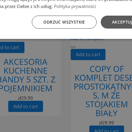
Add to cart
a przez Ciebie z ich usług.
Polityka prywatności
ODRZUĆ WSZYSTKIE
AKCEPTUJ
to Compare
Add to Compare
d to cart
Add to cart
AKCESORIA
COPY OF
KUCHENNE
KOMPLET DES
ANDY 5 SZT. Z
PROSTOKĄTNY
POJEMNIKIEM
S, M ZE
zł29.90
STOJAKIEM
Add to cart
BIAŁY
zł29.99
Add to cart