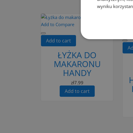
wyniku korzystani
Add to Compare
Add 
Add to cart
Ad
ŁYŻKA DO
MAKARONU
HANDY
H
zł7.99
Add to cart