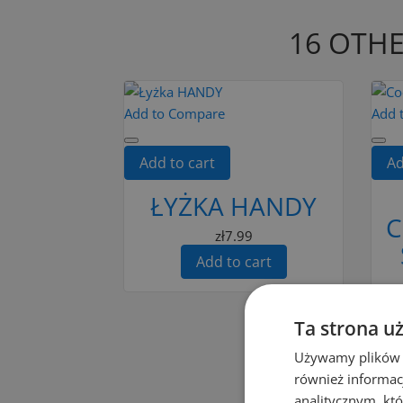
16 OTHE
Add to Compare
Add 
Add to cart
Ad
ŁYŻKA HANDY
C
zł7.99
Add to cart
Ta strona u
Używamy plików co
również informac
analitycznym, któ