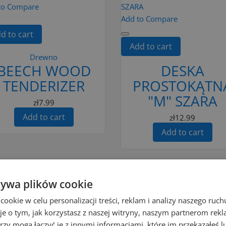
to Compare
Add to Compare
d to cart
Add to cart
Drewno
BEECH WOOD
DESKA
TENDERIZER
PROSTOKĄTN
"M" SZARA
zł7.99
Add to cart
zł12.99
Add to cart
żywa plików cookie
okie w celu personalizacji treści, reklam i analizy naszego ru
Add to Compare
je o tym, jak korzystasz z naszej witryny, naszym partnerom re
to Compare
rzy mogą łączyć je z innymi informacjami, które im przekazałeś l