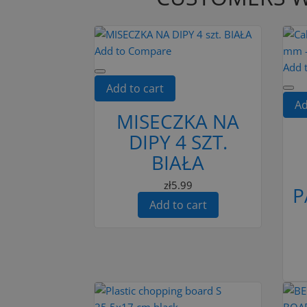
Add to Compare
Add 
Add to cart
Ad
MISECZKA NA
DIPY 4 SZT.
BIAŁA
zł5.99
P
Add to cart