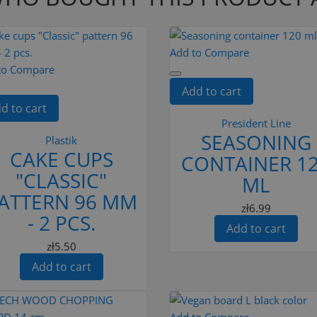
Add to Compare
to Compare
Add to cart
d to cart
President Line
SEASONING
Plastik
CAKE CUPS
CONTAINER 1
"CLASSIC"
ML
ATTERN 96 MM
zł6.99
- 2 PCS.
Add to cart
zł5.50
Add to cart