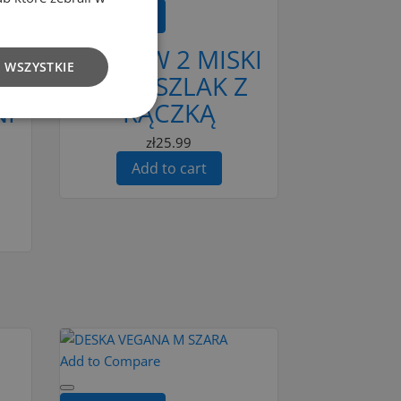
Add to cart
SZ
ZESTAW 2 MISKI
 WSZYSTKIE
JI
I DURSZLAK Z
I
RĄCZKĄ
zł25.99
Add to cart
Add to Compare