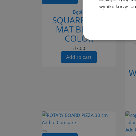
wyniku korzystani
Bąble
Ad
SQUARE SINK
MAT BLACK
COLOR
zł7.00
Add to cart
W
Add to Compare
Add 