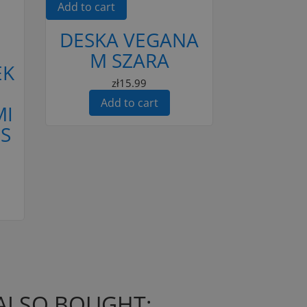
Add to cart
DESKA VEGANA
M SZARA
EK
zł15.99
Add to cart
MI
S
ALSO BOUGHT: