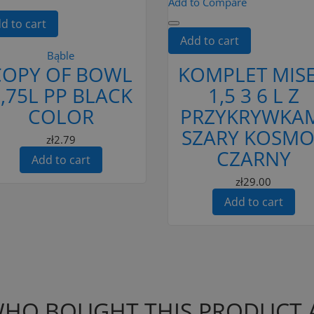
Add to Compare
d to cart
Add to cart
Bąble
COPY OF BOWL
KOMPLET MIS
,75L PP BLACK
1,5 3 6 L Z
COLOR
PRZYKRYWKA
SZARY KOSMO
zł2.79
CZARNY
Add to cart
zł29.00
Add to cart
HO BOUGHT THIS PRODUCT 