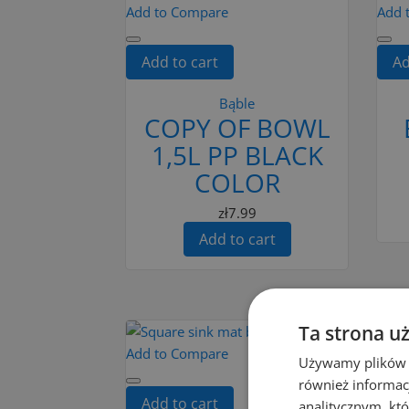
Add to Compare
Add 
Add to cart
Ad
Bąble
COPY OF BOWL
1,5L PP BLACK
COLOR
zł7.99
Add to cart
Ta strona u
Add to Compare
Używamy plików co
również informac
Add 
Add to cart
analitycznym, któ