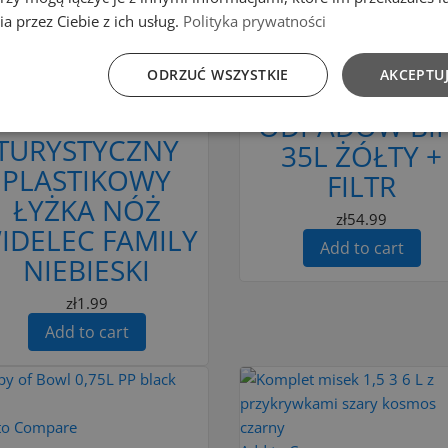
Add to cart
a przez Ciebie z ich usług.
Polityka prywatności
d to cart
POJEMNIK KO
ODRZUĆ WSZYSTKIE
AKCEPTUJ
ZESTAW
DO SEGREGAC
SZTUĆCÓW
ODPADÓW BIN
TURYSTYCZNY
35L ŻÓŁTY +
PLASTIKOWY
FILTR
ŁYŻKA NÓŻ
zł54.99
IDELEC FAMILY
Add to cart
NIEBIESKI
zł1.99
Add to cart
to Compare