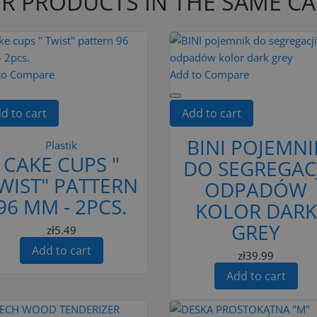
R PRODUCTS IN THE SAME C
to Compare
Add to Compare
d to cart
Add to cart
BINI POJEMNI
Plastik
CAKE CUPS "
DO SEGREGAC
WIST" PATTERN
ODPADÓW
96 MM - 2PCS.
KOLOR DARK
GREY
zł5.49
Add to cart
zł39.99
Add to cart