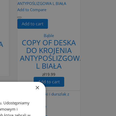
Add to Compare
Add to cart
Bąble
COPY OF DESKA
A
DO KROJENIA
ANTYPOŚLIZGOWA
L BIAŁA
zł19.99
Add to cart
×
chu. Udostępniamy
Add to Compare
klamowym i
ub które zebrali w