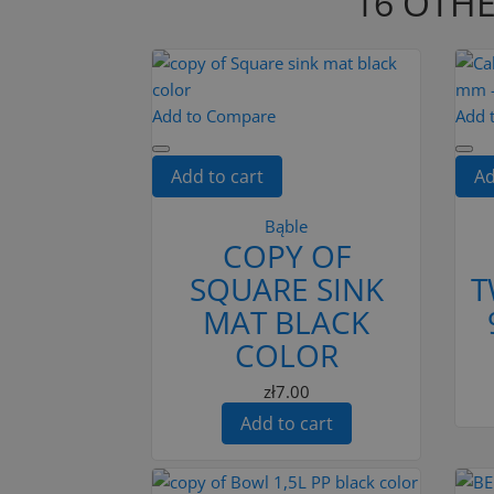
16 OTHE
Add to Compare
Add 
Add to cart
Ad
Bąble
COPY OF
SQUARE SINK
T
MAT BLACK
COLOR
zł7.00
Add to cart