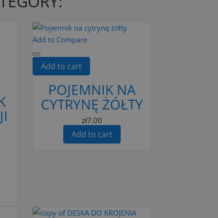
ATEGORY:
Add to Compare
Add to cart
POJEMNIK NA
K
CYTRYNĘ ŻÓŁTY
JI
zł7.00
Add to cart