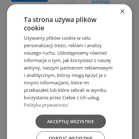
Bailango
DIP BOWL
Plastik
×
SET OF
WHITE
Ta strona używa plików
CUTLERY
cookie
zł2.00
COLOR
Używamy plików cookie w celu
Add to cart
WHITE
personalizacji treści, reklam i analizy
naszego ruchu. Udostępniamy również
zł2.49
informacje o tym, jak korzystasz z naszej
Add to cart
witryny, naszym partnerom reklamowym
i analitycznym, którzy mogą łączyć je z
innymi informacjami, które im
Add to Compare
przekazałeś lub które zebrali w wyniku
Add to Compare
korzystania przez Ciebie z ich usług.
Add to cart
Polityka prywatności
Add to cart
Bailango
CUP 0,3L
AKCEPTUJ WSZYSTKIE
Bailango
BOWL 0,75
WHITE
ODRZUĆ WSZYSTKIE