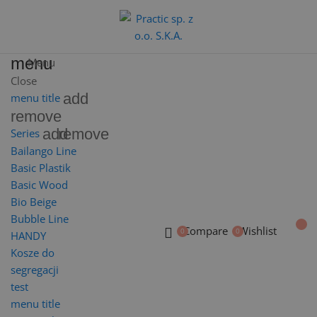
menu
Menu
Close
add
menu title
remove
add
remove
Series
Bailango Line
Basic Plastik
Basic Wood
Bio Beige
Bubble Line
Compare
Wishlist
HANDY
Kosze do
segregacji
test
menu title