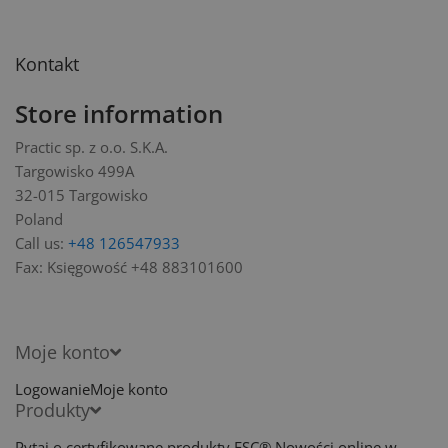
Kontakt
Store information
Practic sp. z o.o. S.K.A.
Targowisko 499A
32-015 Targowisko
Poland
Call us:
+48 126547933
Fax:
Księgowość +48 883101600
Moje konto
Logowanie
Moje konto
Produkty
Pytaj o certyfikowane produkty FSC®
Nowości online w