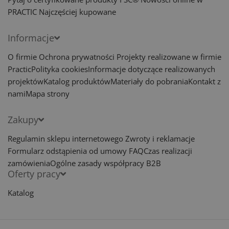
PRACTIC
Najczęściej kupowane
Informacje
O firmie
Ochrona prywatności
Projekty realizowane w firmie
Practic
Polityka cookies
Informacje dotyczące realizowanych
projektów
Katalog produktów
Materiały do pobrania
Kontakt z
nami
Mapa strony
Zakupy
Regulamin sklepu internetowego
Zwroty i reklamacje
Formularz odstąpienia od umowy
FAQ
Czas realizacji
zamówienia
Ogólne zasady współpracy B2B
Oferty pracy
Katalog