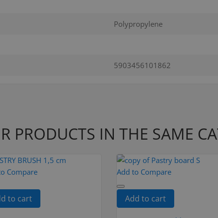
Polypropylene
5903456101862
R PRODUCTS IN THE SAME C
to Compare
Add to Compare
d to cart
Add to cart