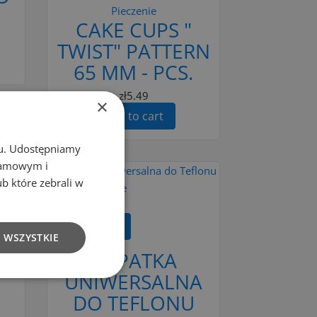
Pieczenie
CAKE CUPS "
TWIST" PATTERN
65 MM - PCS.
zł5.49
×
Add to cart
chu. Udostępniamy
klamowym i
ub które zebrali w
Add to Compare
Add to cart
 WSZYSTKIE
ŁOPATKA
UNIWERSALNA
DO TEFLONU