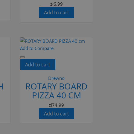
zł6.99
Add to cart
Add to Compare
Add to cart
Drewno
H
ROTARY BOARD
PIZZA 40 CM
zł74.99
Add to cart