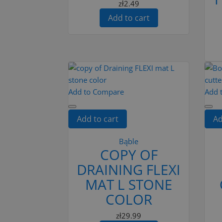
zł2.49
Add to cart
Add to Compare
Add 
Add to cart
Ad
Bąble
COPY OF
DRAINING FLEXI
MAT L STONE
COLOR
zł29.99