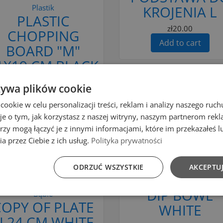
Plastik
KROJENIA L
PLASTIC
zł20.00
CHOPPING
Add to cart
BOARD "M"
1X19 CM BLACK
zł12.99
żywa plików cookie
Add to cart
okie w celu personalizacji treści, reklam i analizy naszego ru
je o tym, jak korzystasz z naszej witryny, naszym partnerom re
rzy mogą łączyć je z innymi informacjami, które im przekazałeś l
Add to Compare
a przez Ciebie z ich usług.
Polityka prywatności
to Compare
Add to cart
ODRZUĆ WSZYSTKIE
AKCEPTUJ
d to cart
Bailango
DIP BOWL
Bąble
COPY OF PLATE
WHITE
I 24 CM WHITE