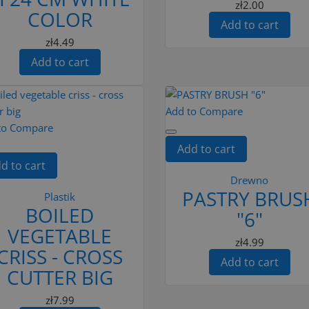
zł2.00
COLOR
Add to cart
zł4.49
Add to cart
Add to Compare
to Compare
Add to cart
d to cart
Drewno
PASTRY BRUS
Plastik
BOILED
"6"
VEGETABLE
zł4.99
CRISS - CROSS
Add to cart
CUTTER BIG
zł7.99