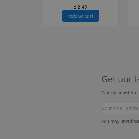
zł2.49
Add to cart
Get our l
Weekly newsletter
You may unsubscri