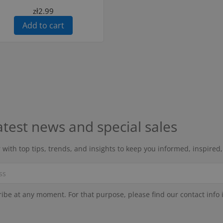
zł2.99
Add to cart
atest news and special sales
 with top tips, trends, and insights to keep you informed, inspired
be at any moment. For that purpose, please find our contact info in