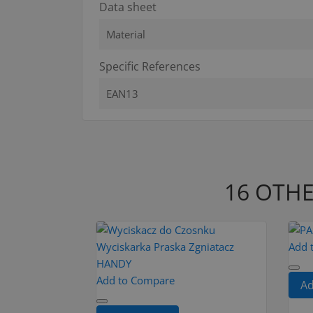
Data sheet
Material
Specific References
EAN13
16 OTHE
Add 
Add to Compare
Ad