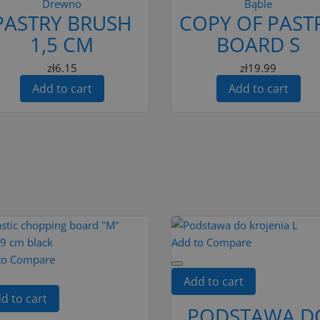
Drewno
Bąble
PASTRY BRUSH
COPY OF PAST
1,5 CM
BOARD S
zł6.15
zł19.99
Add to cart
Add to cart
Add to Compare
to Compare
Add to cart
d to cart
PODSTAWA D