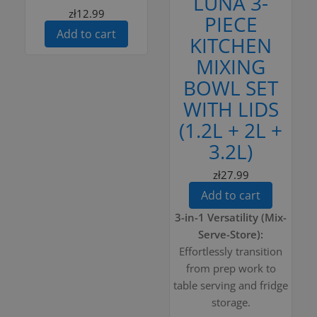
LUNA 3-
zł12.99
PIECE
Add to cart
KITCHEN
MIXING
BOWL SET
WITH LIDS
(1.2L + 2L +
3.2L)
zł27.99
Add to cart
3-in-1 Versatility (Mix-
Serve-Store):
Effortlessly transition
from prep work to
table serving and fridge
storage.