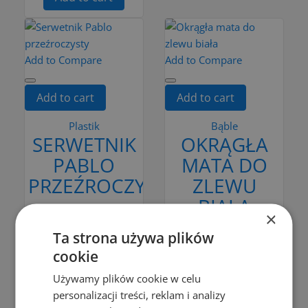
Add to Compare
Add to Compare
Add to cart
Add to cart
Plastik
Bąble
SERWETNIK
OKRĄGŁA
PABLO
MATA DO
PRZEŹROCZYSTY
ZLEWU
BIAŁA
zł4.99
×
Add to cart
zł7.00
Ta strona używa plików
Add to cart
cookie
Używamy plików cookie w celu
personalizacji treści, reklam i analizy
Add to Compare