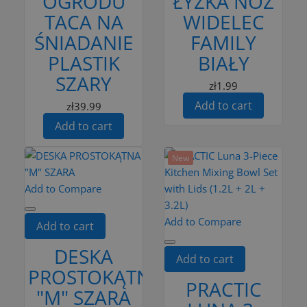
OGRODU
ŁYŻKA NÓŻ
TACA NA
WIDELEC
ŚNIADANIE
FAMILY
PLASTIK
BIAŁY
SZARY
zł1.99
Add to cart
zł39.99
Add to cart
New
Add to Compare
Add to Compare
Add to cart
DESKA
Add to cart
PROSTOKĄTNA
PRACTIC
"M" SZARA