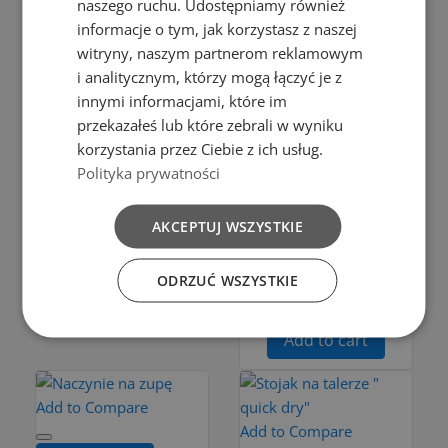
naszego ruchu. Udostępniamy również
informacje o tym, jak korzystasz z naszej
Add to Compare
Add to cart
witryny, naszym partnerom reklamowym
DURSZLAK
i analitycznym, którzy mogą łączyć je z
Add to cart
innymi informacjami, które im
3L CZARNY
ŁOPATKA
przekazałeś lub które zebrali w wyniku
zł6.50
korzystania przez Ciebie z ich usług.
KUCHENNA
Add to cart
Polityka prywatności
PRACTIC
TEFLONOWA
AKCEPTUJ WSZYSTKIE
CZARNA
31,3 CM
ODRZUĆ WSZYSTKIE
zł6.99
Add to cart
Add to Compare
Add to Compare