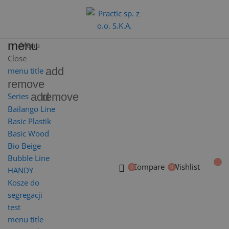
menu
Menu
Close
add
menu title
remove
add
remove
Series
Bailango Line
Basic Plastik
Basic Wood
Bio Beige
Bubble Line
Compare
Wishlist
HANDY
Kosze do
segregacji
test
menu title