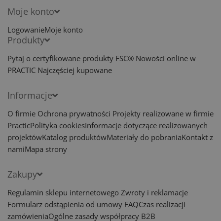
Moje konto
Logowanie
Moje konto
Produkty
Pytaj o certyfikowane produkty FSC®
Nowości online w
PRACTIC
Najczęściej kupowane
Informacje
O firmie
Ochrona prywatności
Projekty realizowane w firmie
Practic
Polityka cookies
Informacje dotyczące realizowanych
projektów
Katalog produktów
Materiały do pobrania
Kontakt z
nami
Mapa strony
Zakupy
Regulamin sklepu internetowego
Zwroty i reklamacje
Formularz odstąpienia od umowy
FAQ
Czas realizacji
zamówienia
Ogólne zasady współpracy B2B