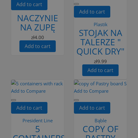
Add to cart
Add to cart
NACZYNIE
NA ZUPĘ
Plastik
STOJAK NA
zł4.00
TALERZE "
Add to cart
QUICK DRY"
zł9.99
Add to cart
Add to Compare
Add to Compare
Add to cart
Add to cart
President Line
Bąble
5
COPY OF
CONTAINERS
PASTRY