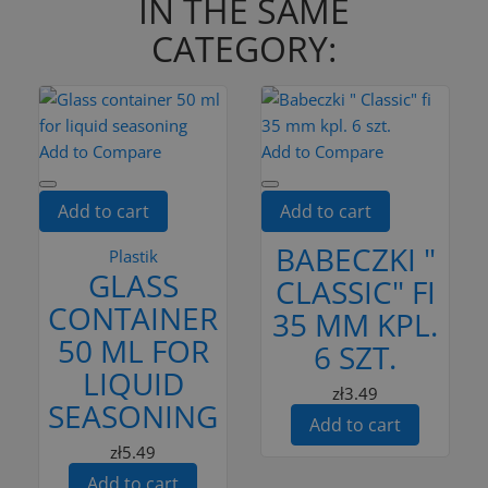
IN THE SAME
CATEGORY:
Add to Compare
Add to Compare
Add to cart
Add to cart
BABECZKI "
Plastik
GLASS
CLASSIC" FI
CONTAINER
35 MM KPL.
50 ML FOR
6 SZT.
LIQUID
zł3.49
SEASONING
Add to cart
zł5.49
Add to cart