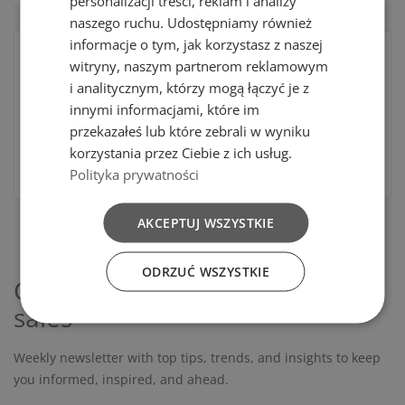
personalizacji treści, reklam i analizy
naszego ruchu. Udostępniamy również
informacje o tym, jak korzystasz z naszej
No products available yet
witryny, naszym partnerom reklamowym
i analitycznym, którzy mogą łączyć je z
Stay tuned! More products will be shown here as they
innymi informacjami, które im
are added.
przekazałeś lub które zebrali w wyniku
search
korzystania przez Ciebie z ich usług.
Polityka prywatności
AKCEPTUJ WSZYSTKIE
ODRZUĆ WSZYSTKIE
Get our latest news and special
sales
Weekly newsletter with top tips, trends, and insights to keep
you informed, inspired, and ahead.