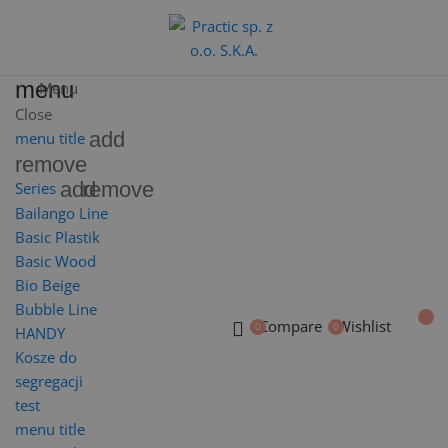
menu
Menu
Close
add
menu title
remove
add
remove
Series
Bailango Line
Basic Plastik
Basic Wood
Bio Beige
Bubble Line
Compare
Wishlist
HANDY
Kosze do
segregacji
test
menu title