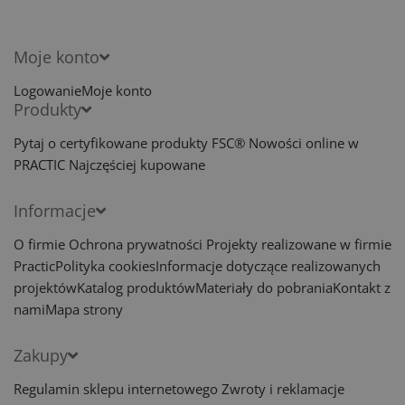
Moje konto
Logowanie
Moje konto
Produkty
Pytaj o certyfikowane produkty FSC®
Nowości online w
PRACTIC
Najczęściej kupowane
Informacje
O firmie
Ochrona prywatności
Projekty realizowane w firmie
Practic
Polityka cookies
Informacje dotyczące realizowanych
projektów
Katalog produktów
Materiały do pobrania
Kontakt z
nami
Mapa strony
Zakupy
Regulamin sklepu internetowego
Zwroty i reklamacje