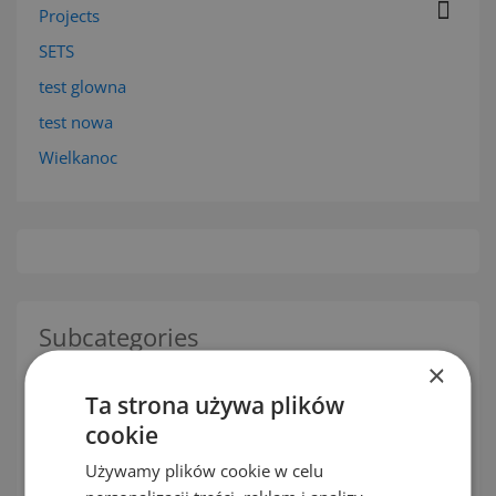

Projects
SETS
test glowna
test nowa
Wielkanoc
Subcategories
×
Ta strona używa plików
cookie
Unia Europejska
Używamy plików cookie w celu