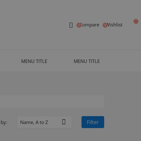
Compare
Wishlist
MENU TITLE
MENU TITLE

Filter
 by:
Name, A to Z