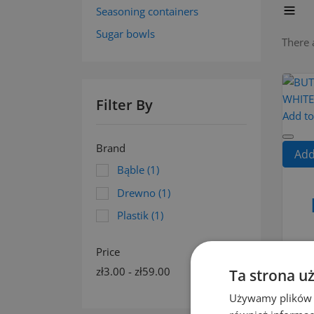
Seasoning containers
Sugar bowls
There 
Filter By
Add t
Brand
Add
Bąble
(1)
Drewno
(1)
Plastik
(1)
Price
zł3.00 - zł59.00
Ta strona u
Używamy plików co