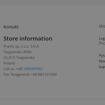
Mo
Kontakt
Store information
Log
Pr
Practic sp. z o.o. S.K.A.
Targowisko 499A
Pyt
32-015 Targowisko
Now
Poland
ku
Call us:
+48 126547933
Fax:
Księgowość +48 883101600