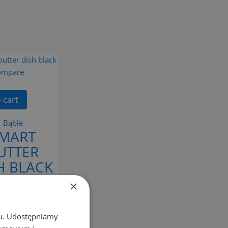
ompare
 cart
Bąble
MART
UTTER
H BLACK
×
zł59.00
d to cart
chu. Udostępniamy