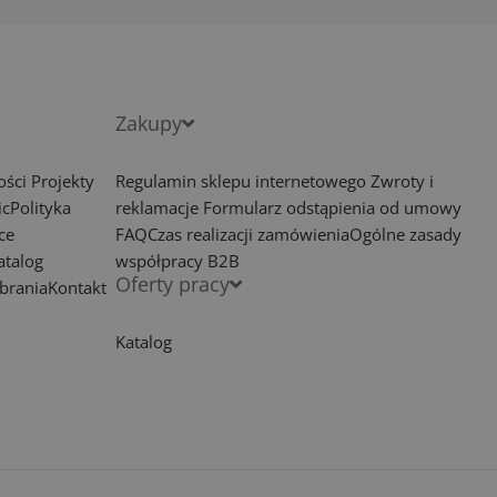
Zakupy
ości
Projekty
Regulamin sklepu internetowego
Zwroty i
ic
Polityka
reklamacje
Formularz odstąpienia od umowy
ce
FAQ
Czas realizacji zamówienia
Ogólne zasady
atalog
współpracy B2B
Oferty pracy
brania
Kontakt
Katalog