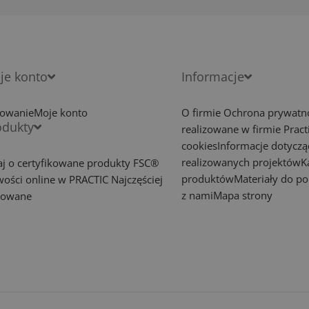
je konto
Informacje
owanie
Moje konto
O firmie
Ochrona prywatn
odukty
realizowane w firmie Pract
cookies
Informacje dotyczą
realizowanych projektów
K
aj o certyfikowane produkty FSC®
produktów
Materiały do po
ości online w PRACTIC
Najczęściej
z nami
Mapa strony
powane