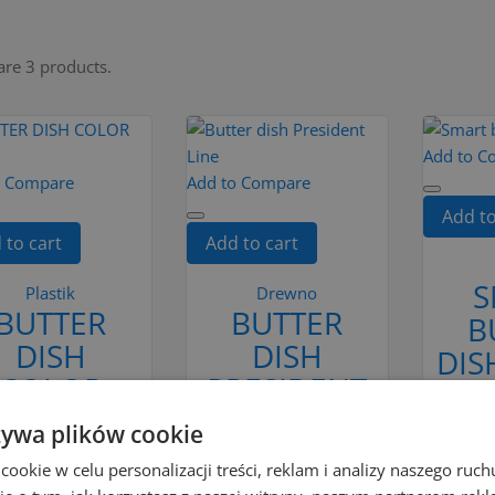
are 3 products.
Add to C
o Compare
Add to Compare
Add to
 to cart
Add to cart
S
Plastik
Drewno
BUTTER
BUTTER
B
DISH
DISH
DIS
COLOR
PRESIDENT
WHITE
LINE
żywa plików cookie
Ad
zł6.79
zł27.00
okie w celu personalizacji treści, reklam i analizy naszego ru
Add to cart
Add to cart