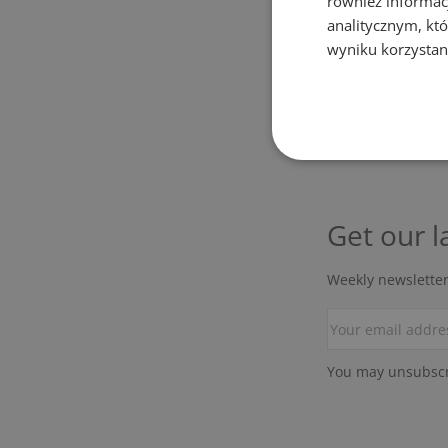
również informac
analitycznym, któ
wyniku korzystani
Showin
Get our l
Weekly newsletter
You may unsubscri