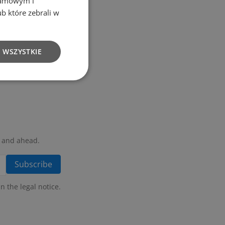
klamowym i
ub które zebrali w
 WSZYSTKIE
, and ahead.
 the legal notice.