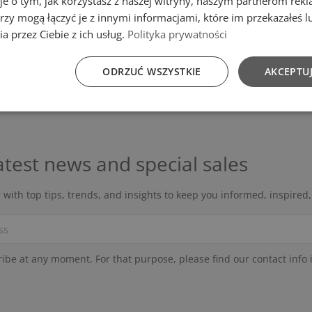
je o tym, jak korzystasz z naszej witryny, naszym partnerom re
rzy mogą łączyć je z innymi informacjami, które im przekazałeś l
a przez Ciebie z ich usług.
Polityka prywatności
g 1-3 of 3 item(s)
ODRZUĆ WSZYSTKIE
AKCEPTUJ
atest news and special sales
 with top tips, trends, and insights to keep you informed, inspired
be at any moment. For that purpose, please find our contact info in