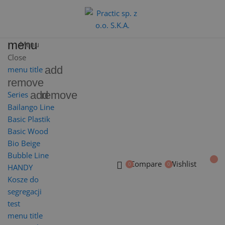
menu
Menu
Close
add
menu title
remove
add
remove
Series
Bailango Line
Basic Plastik
Basic Wood
Bio Beige
Bubble Line
Compare
Wishlist
HANDY
Kosze do
segregacji
test
menu title