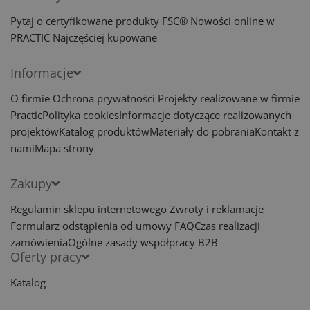
Pytaj o certyfikowane produkty FSC®
Nowości online w
PRACTIC
Najczęściej kupowane
Informacje
O firmie
Ochrona prywatności
Projekty realizowane w firmie
Practic
Polityka cookies
Informacje dotyczące realizowanych
projektów
Katalog produktów
Materiały do pobrania
Kontakt z
nami
Mapa strony
Zakupy
Regulamin sklepu internetowego
Zwroty i reklamacje
Formularz odstąpienia od umowy
FAQ
Czas realizacji
zamówienia
Ogólne zasady współpracy B2B
Oferty pracy
Katalog