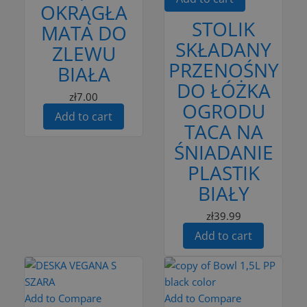
OKRĄGŁA
STOLIK
MATA DO
SKŁADANY
ZLEWU
PRZENOŚNY
BIAŁA
DO ŁÓŻKA
zł7.00
OGRODU
Add to cart
TACA NA
ŚNIADANIE
PLASTIK
BIAŁY
zł39.99
Add to cart
Add to Compare
Add to Compare