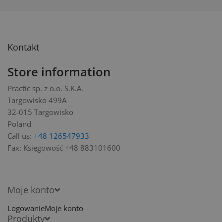
Kontakt
Store information
Practic sp. z o.o. S.K.A.
Targowisko 499A
32-015 Targowisko
Poland
Call us:
+48 126547933
Fax:
Księgowość +48 883101600
Moje konto
Logowanie
Moje konto
Produkty