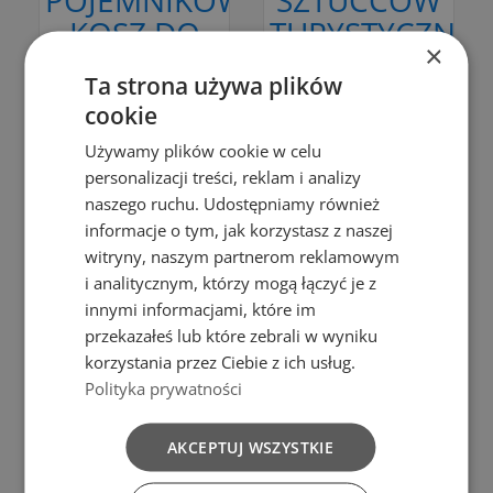
KOSZ DO
TURYSTYCZNY
×
SEGREGACJI
PLASTIKOWY
Ta strona używa plików
ODPADÓW
ŁYŻKA NÓŻ
cookie
BINI 3X35L
WIDELEC
Używamy plików cookie w celu
+ FILTRY
FAMILY
personalizacji treści, reklam i analizy
NIEBIESKI
zł149.99
naszego ruchu. Udostępniamy również
informacje o tym, jak korzystasz z naszej
Add to cart
zł1.99
witryny, naszym partnerom reklamowym
Add to cart
i analitycznym, którzy mogą łączyć je z
innymi informacjami, które im
przekazałeś lub które zebrali w wyniku
korzystania przez Ciebie z ich usług.
Add to Compare
Polityka prywatności
Add to Compare
Add to cart
AKCEPTUJ WSZYSTKIE
Add to cart
Bąble