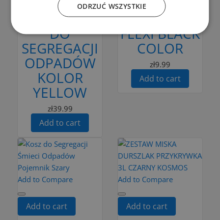
BINI
CHOPPING
ODRZUĆ WSZYSTKIE
POJEMNIK
BOARD
DO
FLEXI BLACK
SEGREGACJI
COLOR
ODPADÓW
zł9.99
KOLOR
Add to cart
YELLOW
zł39.99
Add to cart
Add to Compare
Add to Compare
Add to cart
Add to cart