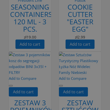
President Line
Plastik
SEASONING
COOKIE
CONTAINERS
CUTTER
120 ML - 3
"EASTER
PCS.
EGG"
zł19.00
zł2.99
Add to cart
Add to cart
Add to Compare
Add to Compare
Add to cart
Add to cart
ZESTAW 3
ZESTAW
POJEMNIKÓW
SZTUĆCÓW