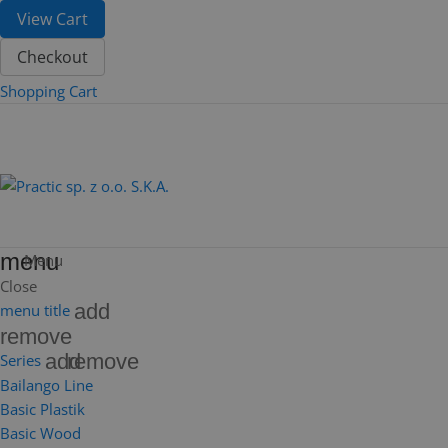
View Cart
Checkout
Shopping Cart
menu
Menu
Close
add
menu title
remove
add
remove
Series
Bailango Line
Basic Plastik
Basic Wood