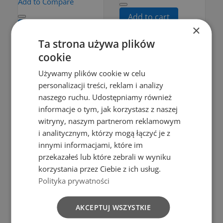
Add to Compare
Add to cart
×
Add to cart
CHOPPING
Ta strona używa plików
WYCISKACZ
BOARD
cookie
DO
FLEXI
Używamy plików cookie w celu
CZOSNKU
HACCP
personalizacji treści, reklam i analizy
WYCISKARKA
DAIRY
naszego ruchu. Udostępniamy również
PRASKA
informacje o tym, jak korzystasz z naszej
PRODUCTS
witryny, naszym partnerom reklamowym
ZGNIATACZ
zł9.99
i analitycznym, którzy mogą łączyć je z
HANDY
Add to cart
innymi informacjami, które im
przekazałeś lub które zebrali w wyniku
zł9.99
korzystania przez Ciebie z ich usług.
Add to cart
Polityka prywatności
AKCEPTUJ WSZYSTKIE
Add to Compare
Add to Compare