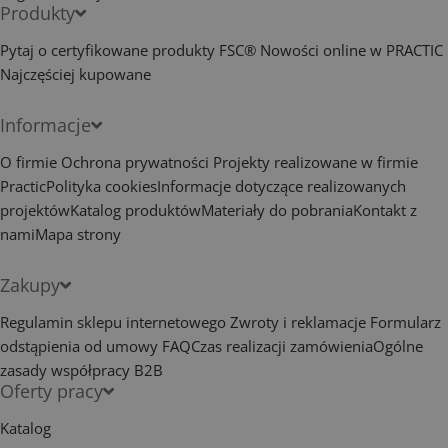
Produkty
Pytaj o certyfikowane produkty FSC®
Nowości online w PRACTIC
Najczęściej kupowane
Informacje
O firmie
Ochrona prywatności
Projekty realizowane w firmie
Practic
Polityka cookies
Informacje dotyczące realizowanych
projektów
Katalog produktów
Materiały do pobrania
Kontakt z
nami
Mapa strony
Zakupy
Regulamin sklepu internetowego
Zwroty i reklamacje
Formularz
odstąpienia od umowy
FAQ
Czas realizacji zamówienia
Ogólne
zasady współpracy B2B
Oferty pracy
Katalog