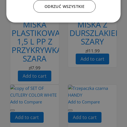
ODRZUĆ WSZYSTKIE
Add to cart
Add to cart
MISKA
MISKA Z
PLASTIKOWA
DURSZLAKIEM
1,5 L PP Z
SZARY
PRZYKRYWKĄ
zł11.99
SZARA
Add to cart
zł7.99
Add to cart
Add to Compare
Add to Compare
Add to cart
Add to cart