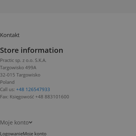
Kontakt
Store information
Practic sp. z o.o. S.K.A.
Targowisko 499A
32-015 Targowisko
Poland
Call us:
+48 126547933
Fax:
Księgowość +48 883101600
Moje konto
Logowanie
Moje konto