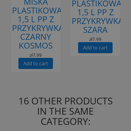
MISKA
PLASTIKOWA
PLASTIKOWA
1,5 L PP Z
1,5 L PP Z
PRZYKRYWKĄ
PRZYKRYWKĄ
SZARA
CZARNY
zł7.99
KOSMOS
Add to cart
zł7.99
Add to cart
16 OTHER PRODUCTS
IN THE SAME
CATEGORY: