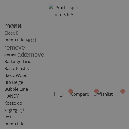
menu
Menu
Close
add
menu title
remove
add
remove
Series
Bailango Line
Basic Plastik
Basic Wood
Bio Beige
Bubble Line
Compare
Wishlist
HANDY
Kosze do
segregacji
test
menu title