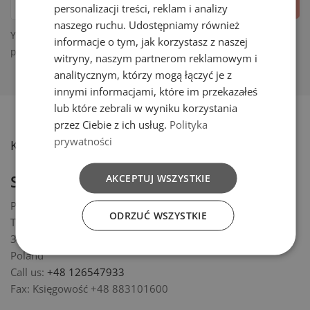
personalizacji treści, reklam i analizy
naszego ruchu. Udostępniamy również
You may unsubscribe at any moment. For that purpose,
informacje o tym, jak korzystasz z naszej
please find our contact info in the legal notice.
witryny, naszym partnerom reklamowym i
analitycznym, którzy mogą łączyć je z
innymi informacjami, które im przekazałeś
lub które zebrali w wyniku korzystania
przez Ciebie z ich usług.
Polityka
prywatności
Kontakt
Store information
AKCEPTUJ WSZYSTKIE
Practic sp. z o.o. S.K.A.
ODRZUĆ WSZYSTKIE
Targowisko 499A
32-015 Targowisko
Poland
Call us:
+48 126547933
Fax:
Księgowość +48 883101600