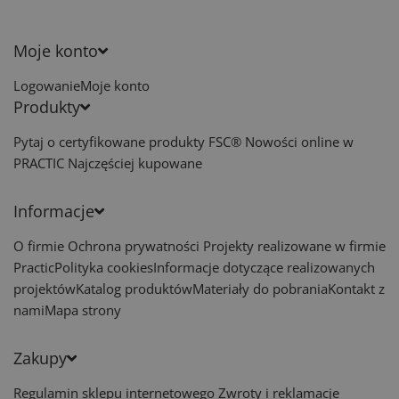
Moje konto
Logowanie
Moje konto
Produkty
Pytaj o certyfikowane produkty FSC®
Nowości online w
PRACTIC
Najczęściej kupowane
Informacje
O firmie
Ochrona prywatności
Projekty realizowane w firmie
Practic
Polityka cookies
Informacje dotyczące realizowanych
projektów
Katalog produktów
Materiały do pobrania
Kontakt z
nami
Mapa strony
Zakupy
Regulamin sklepu internetowego
Zwroty i reklamacje