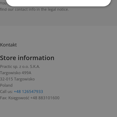
You may unsubscribe at any moment. For that purpose, please
find our contact info in the legal notice.
Kontakt
Store information
Practic sp. z o.o. S.K.A.
Targowisko 499A
32-015 Targowisko
Poland
Call us:
+48 126547933
Fax:
Księgowość +48 883101600