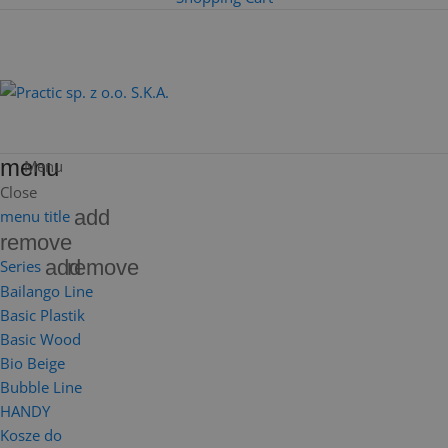
menu
Menu
Close
add
menu title
remove
add
remove
Series
Bailango Line
Basic Plastik
Basic Wood
Bio Beige
Bubble Line
HANDY
Kosze do