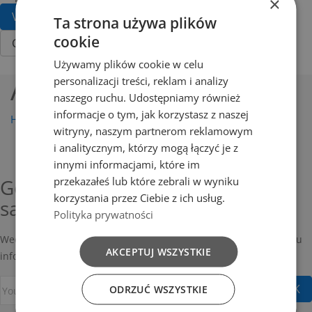
×
View Cart
Ta strona używa plików
cookie
Checkout
Używamy plików cookie w celu
Shopping Cart
Ask for FSC products
personalizacji treści, reklam i analizy
naszego ruchu. Udostępniamy również
informacje o tym, jak korzystasz z naszej
Home
Ask for FSC products
witryny, naszym partnerom reklamowym
i analitycznym, którzy mogą łączyć je z
innymi informacjami, które im
przekazałeś lub które zebrali w wyniku
Get our latest news and special
korzystania przez Ciebie z ich usług.
sales
Polityka prywatności
Weekly newsletter with top tips, trends, and insights to keep you
AKCEPTUJ WSZYSTKIE
informed, inspired, and ahead.
ODRZUĆ WSZYSTKIE